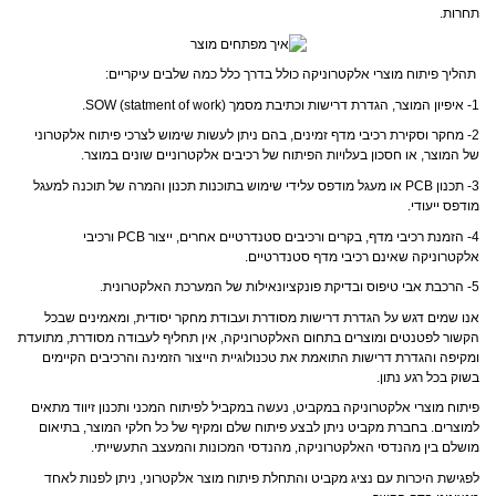
תחרות.
תהליך פיתוח מוצרי אלקטרוניקה כולל בדרך כלל כמה שלבים עיקריים:
1- איפיון המוצר, הגדרת דרישות וכתיבת מסמך SOW (statment of work).
2- מחקר וסקירת רכיבי מדף זמינים, בהם ניתן לעשות שימוש לצרכי פיתוח אלקטרוני
של המוצר, או חסכון בעלויות הפיתוח של רכיבים אלקטרוניים שונים במוצר.
3- תכנון PCB או מעגל מודפס עלידי שימוש בתוכנות תכנון והמרה של תוכנה למעגל
מודפס ייעודי.
4- הזמנת רכיבי מדף, בקרים ורכיבים סטנדרטיים אחרים, ייצור PCB ורכיבי
אלקטרוניקה שאינם רכיבי מדף סטנדרטיים.
5- הרכבת אבי טיפוס ובדיקת פונקציונאילות של המערכת האלקטרונית.
אנו שמים דגש על הגדרת דרישות מסודרת ועבודת מחקר יסודית, ומאמינים שבכל
הקשור לפטנטים ומוצרים בתחום האלקטרוניקה, אין תחליף לעבודה מסודרת, מתועדת
ומקיפה והגדרת דרישות התואמת את טכנולוגיית הייצור הזמינה והרכיבים הקיימים
בשוק בכל רגע נתון.
פיתוח מוצרי אלקטרוניקה במקביט, נעשה במקביל לפיתוח המכני ותכנון זיווד מתאים
למוצרים. בחברת מקביט ניתן לבצע פיתוח שלם ומקיף של כל חלקי המוצר, בתיאום
מושלם בין מהנדסי האלקטרוניקה, מהנדסי המכונות והמעצב התעשייתי.
לפגישת היכרות עם נציג מקביט והתחלת פיתוח מוצר אלקטרוני, ניתן לפנות לאחד