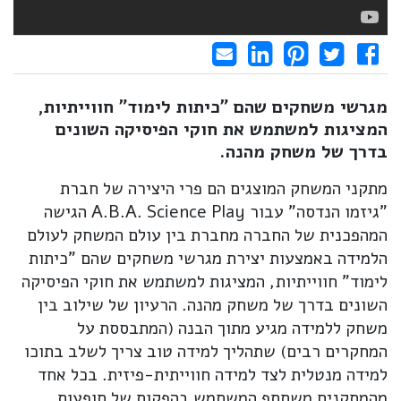
Share on LinkedIn
Send email
Share on Facebook
Pin it
Tweet
מגרשי משחקים שהם "כיתות לימוד" חווייתיות,
המציגות למשתמש את חוקי הפיסיקה השונים
בדרך של משחק מהנה.
מתקני המשחק המוצגים הם פרי היצירה של חברת
"גיזמו הנדסה" עבור A.B.A. Science Play הגישה
המהפכנית של החברה מחברת בין עולם המשחק לעולם
הלמידה באמצעות יצירת מגרשי משחקים שהם "כיתות
לימוד" חווייתיות, המציגות למשתמש את חוקי הפיסיקה
השונים בדרך של משחק מהנה. הרעיון של שילוב בין
משחק ללמידה מגיע מתוך הבנה (המתבססת על
המחקרים רבים) שתהליך למידה טוב צריך לשלב בתוכו
למידה מנטלית לצד למידה חווייתית-פיזית. בכל אחד
מהמתקנים משתתף המשתמש בהפקות של תופעות