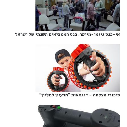
אי-כנס גיזמו-מייקר, כנס הממציאים השנתי של ישראל‎
סיפורי הצלחה - דוגמאות "מרעיון למליון"‎