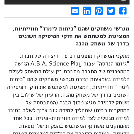
Share on LinkedIn
Send email
Share on Facebook
Pin it
Tweet
מגרשי משחקים שהם "כיתות לימוד" חווייתיות,
המציגות למשתמש את חוקי הפיסיקה השונים
בדרך של משחק מהנה
מתקני המשחק המוצגים הם פרי היצירה של חברת
"גיזמו הנדסה" עבור A.B.A. Science Play הגישה
המהפכנית של החברה מחברת בין עולם המשחק לעולם
הלמידה באמצעות יצירת מגרשי משחקים שהם "כיתות
לימוד" חווייתיות, המציגות למשתמש את חוקי הפיסיקה
השונים בדרך של משחק מהנה. הרעיון של שילוב בין
משחק ללמידה מגיע מתוך הבנה (המתבססת על
המחקרים רבים) שתהליך למידה טוב צריך לשלב בתוכו
למידה מנטלית לצד למידה חווייתית-פיזית. בכל אחד
מהמתקנים משתתף המשתמש בהפקות של תופעות
מדעיות, פעילות ההופכת את הילדים למדענים קטנים