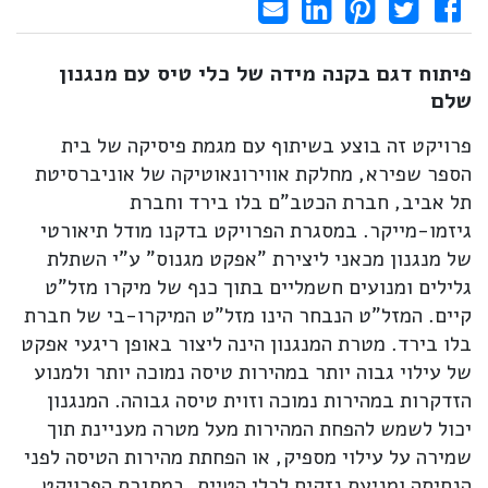
Share on LinkedIn
Send email
Share on Facebook
Pin it
Tweet
פיתוח דגם בקנה מידה של כלי טיס עם מנגנון
שלם
פרויקט זה בוצע בשיתוף עם מגמת פיסיקה של בית
הספר שפירא, מחלקת אווירונאוטיקה של אוניברסיטת
תל אביב, חברת הכטב"ם בלו בירד וחברת
גיזמו-מייקר. במסגרת הפרויקט בדקנו מודל תיאורטי
של מנגנון מכאני ליצירת "אפקט מגנוס" ע"י השתלת
גלילים ומנועים חשמליים בתוך כנף של מיקרו מזל"ט
קיים. המזל"ט הנבחר הינו מזל"ט המיקרו-בי של חברת
בלו בירד. מטרת המנגנון הינה ליצור באופן ריגעי אפקט
של עילוי גבוה יותר במהירות טיסה נמוכה יותר ולמנוע
הזדקרות במהירות נמוכה וזוית טיסה גבוהה. המנגנון
יכול לשמש להפחת המהירות מעל מטרה מעניינת תוך
שמירה על עילוי מספיק, או הפחתת מהירות הטיסה לפני
הנחיתה ומניעת נזקים לכלי הטייס. במסגרת הפרויקט