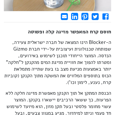
Share on LinkedIn
Send email
Share on Facebook
Pin it
Tweet
חוסם קרח המאפשר מזיגה קלה ופשוטה
ה-Blocker הינו המצאה של חברה ישראלית צעירה,
שפותחה טכנולוגית ועיצובית על-ידי חברת Gizmo
הנדסה. המוצר הייחודי תוכנן לשימוש באירועים,
ומטרתו להפוך את חוויית מזיגת המים מהקנקן ל"חלקה"
יותר באמצעות מניעת מצב בו בעת שתייה מתמלאת
הכוס בתוספים המלווים את המשקה מתוך הקנקן (קוביות
קרח, נענע, לימון וכו').
הכנסת המתקן אל תוך הקנקן מאפשרת מזיגה חלקה ללא
הפרעות, כך ששאר הרכיבים יישארו בקנקן. המוצר
עשוי מחומר פלסטי ובעל תקן מזון, הוא מיועד לשימוש
חד פעמי וניתן למיחזור. מגיע במגוון צבעים, ובעל