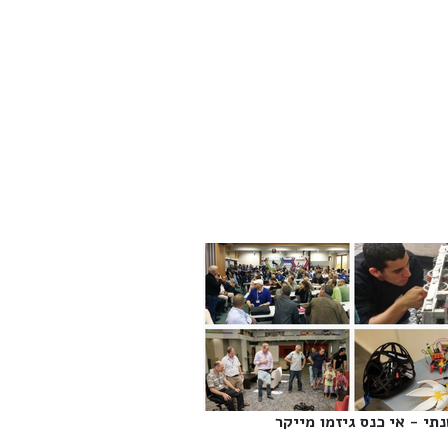
תי - אי כנס גיזמו מייקר‎