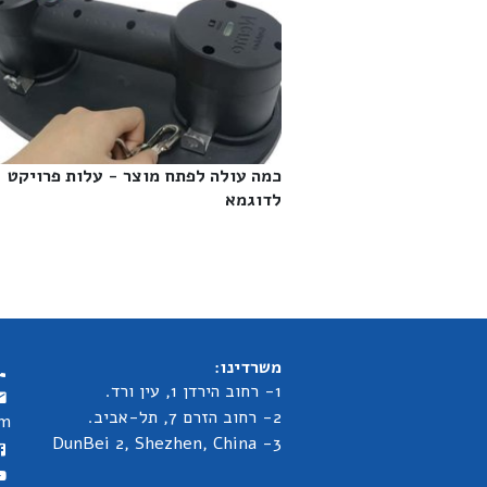
כמה עולה לפתח מוצר - עלות פרויקט
לדוגמא‎
משרדינו:
1- רחוב הירדן 1, עין ורד.
2- רחוב הזרם 7, תל-אביב.
om
3- DunBei 2, Shezhen, China