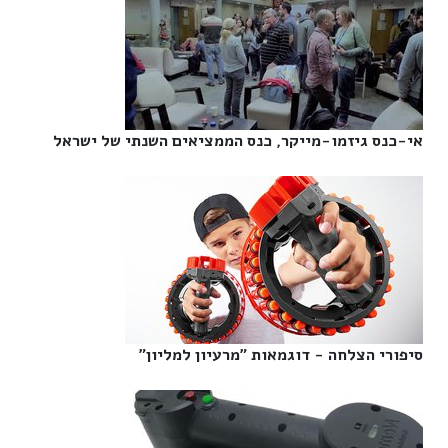
אי-כנס גיזמו-מייקר, כנס הממציאים השנתי של ישראל‎
סיפורי הצלחה - דוגמאות "מרעיון למליון"‎