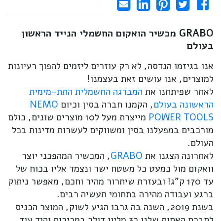
Share on LinkedIn
Send email
Share on Facebook
Pin it
Tweet
GRABO מכשיר הואקום החשמלי הנייד הראשון
בעולם
אנו בגיזמו הנדסה, לא רק עוזרים ליזמים להפוך רעיונות
למוצרים, אנו עושים זאת בעצמנו!
לאחר שפיתחנו את
המברגה החשמלית התת-מימית
הראשונה בעולם
, הקמנו חברה בסין וכיום
NEMO
POWER TOOLS
מייצרת מעל ל10 מוצרים שונים, כולם
מורכבים במפעלנו בסין ומשווקים לעשרות מדינות בכל
העולם.
לאחרונה הצגנו את
GRABO
, המכשיר המהפכני יוצר
וואקום מול כמעט כל משטח ישר ונצמד אליו בכוח של
עד 170 ק"ג! ובעזרת שיחרור מהיר וחכם, מאפשר ניתוק
ברגע ועבודה מהירה בתחומי תעשיה רבים.
בשנת 2019, השנה בה גרבו הגיע לשוק, המוצר הכניס
לחברת האחות שלנו כ3 מליון דולר במכירות והיד עוד