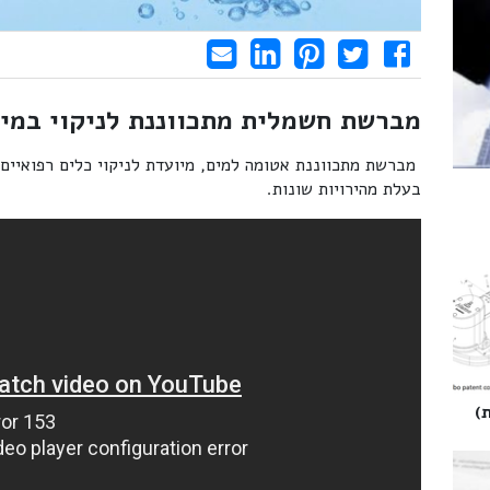
Share on LinkedIn
Send email
Share on Facebook
Pin it
Tweet
מברשת חשמלית מתכווננת לניקוי במי
מברשת מתכווננת אטומה למים, מיועדת לניקוי כלים רפואיים, 
בעלת מהירויות שונות.
‎