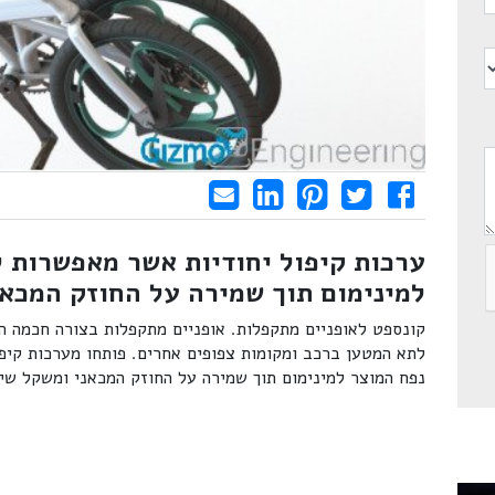
Share on LinkedIn
Send email
Share on Facebook
Pin it
Tweet
ערכות קיפול יחודיות אשר מאפשרות 
למינימום תוך שמירה על החוזק המכאנ
קונספט לאופניים מתקפלות. אופניים מתקפלות בצורה חכמה ה
לתא המטען ברכב ומקומות צפופים אחרים. פותחו מערכות קיפ
נפח המוצר למינימום תוך שמירה על החוזק המכאני ומשקל שיל