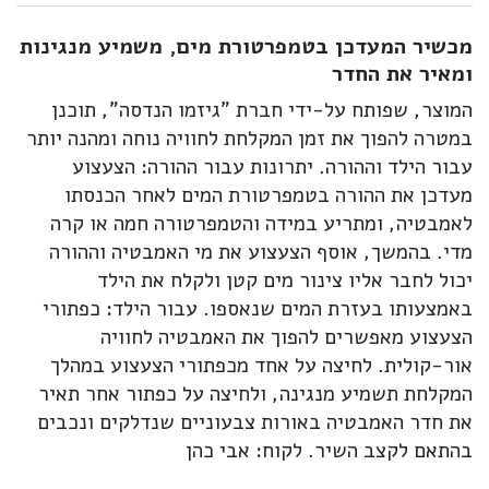
Share on LinkedIn
Send email
Share on Facebook
Pin it
Tweet
מכשיר המעדכן בטמפרטורת מים, משמיע מנגינות
ומאיר את החדר
המוצר, שפותח על-ידי חברת "גיזמו הנדסה", תוכנן
במטרה להפוך את זמן המקלחת לחוויה נוחה ומהנה יותר
עבור הילד וההורה. יתרונות עבור ההורה: הצעצוע
מעדכן את ההורה בטמפרטורת המים לאחר הכנסתו
לאמבטיה, ומתריע במידה והטמפרטורה חמה או קרה
מדי. בהמשך, אוסף הצעצוע את מי האמבטיה וההורה
יכול לחבר אליו צינור מים קטן ולקלח את הילד
באמצעותו בעזרת המים שנאספו. עבור הילד: כפתורי
הצעצוע מאפשרים להפוך את האמבטיה לחוויה
אור-קולית. לחיצה על אחד מכפתורי הצעצוע במהלך
המקלחת תשמיע מנגינה, ולחיצה על כפתור אחר תאיר
את חדר האמבטיה באורות צבעוניים שנדלקים ונכבים
בהתאם לקצב השיר. לקוח: אבי כהן