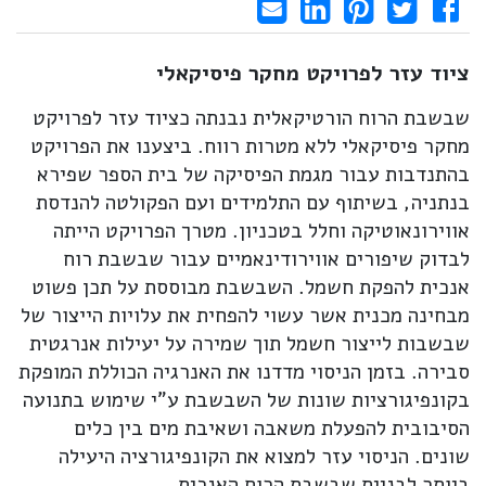
Share on LinkedIn
Send email
Share on Facebook
Pin it
Tweet
ציוד עזר לפרויקט מחקר פיסיקאלי
שבשבת הרוח הורטיקאלית נבנתה כציוד עזר לפרויקט
מחקר פיסיקאלי ללא מטרות רווח. ביצענו את הפרויקט
בהתנדבות עבור מגמת הפיסיקה של בית הספר שפירא
בנתניה, בשיתוף עם התלמידים ועם הפקולטה להנדסת
אווירונאוטיקה וחלל בטכניון. מטרך הפרויקט הייתה
לבדוק שיפורים אווירודינאמיים עבור שבשבת רוח
אנכית להפקת חשמל. השבשבת מבוססת על תכן פשוט
מבחינה מכנית אשר עשוי להפחית את עלויות הייצור של
שבשבות לייצור חשמל תוך שמירה על יעילות אנרגטית
סבירה. בזמן הניסוי מדדנו את האנרגיה הכוללת המופקת
בקונפיגורציות שונות של השבשבת ע"י שימוש בתנועה
הסיבובית להפעלת משאבה ושאיבת מים בין כלים
שונים. הניסוי עזר למצוא את הקונפיגורציה היעילה
ביותר לבניית שבשבת הרוח האנכית.