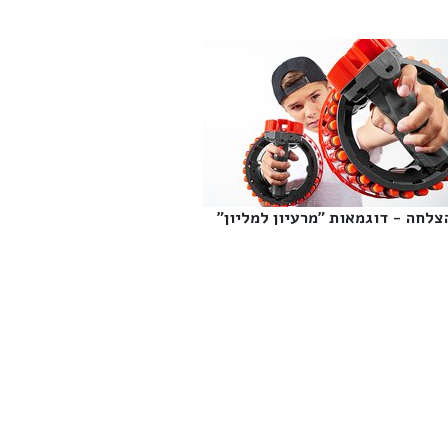
צלחה - דוגמאות "מרעיון למליון"‎