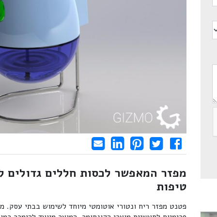
Share on LinkedIn
Send email
Share on Facebook
Pin it
Tweet
מפזר המאפשר לכסות חללים גדולים ל
טיפות
פטנט מפזר ריח ונטורי אוטומטי מיוחד לשימוש בבתי עסק. מו