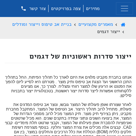
מחירים
צפה בפרויקטים
צור קשר
מאמרים מקצועיים
בניית אב טיפוס וייצור ומודלים
ייצור דגמים
ייצור סדרות ראשוניות של דגמים
אנחנו בחברת מקביט מלווים את היזם לאורך כל תהליך הפיתוח, החל בתהליך
התכן הראשוני ועד הצגת אב טיפוס ותיק מוצר . מטרתנו היא לסייע ליזם להפוך
את הפטנט או הרעיון שלו למוצר רווחי ומצליח. לצורך כך, אנו מציעים
ללקוחותינו אפשרות לייצר סדרות ייצור ראשונות, בטכנולוגיית ייצור בתבניות
סיליקון.
לאחר שצורתו ואופן פעולתו של המוצר גובשו, ונוצר אב טיפוס המדגים את
פעולתו, מתחיל לרוב תהליך הייצור. אב הטיפוס של המוצר, המתקבל מחברת
מקביט, ניתן בצירוף תיק מוצר. תיק המוצר מכיל לרוב מסמכי הגדרות של
המוצר, את ביצועיו השונים ונתוני עמידה בתקנים שונים. הוא מכיל שרטוטים
ואנימציות להסברת אופן פעילותו של המוצר, וקבצי שרטוט תלת מימדיים- קבצי
CAD. קבצים אלה מכילים את צורת המוצר וחלקיו. בנוסף מצורפת רשימת
חלקים כללית (BOM) הכוללת את כלל הרכיבים והחלקים במוצר, בין אם