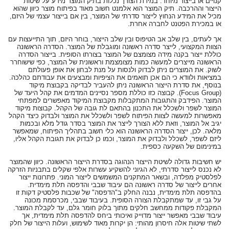
קנויים או בייצור מיוחד. במידת הצורך נכלות בתיק המוצר מידע על שיטות
הייצור וההרכבה. תיק המוצר הוא אלמנט חשוב מאוד בפיתוח מוצר כיוון שהוא
מכיל את המידע הנחוץ לייצור סדרתי של המוצר, בין אם בייצור עצמי של היזם,
או במכירת הפטנט לחברה אחרת.
אך לעתים, בין שלב אב הטיפוס ובין שלב הייצור, בוחר היזם, תוך התייעצות עם
הצוות המקצועי, לייצר סדרה ראשונה ומוגבלת של המוצר. הסדרה הראשונה
כוללת ייצור בקנה מידה מצומצם של המוצר בצורתו הסופית. בייצור הסדרה
הראשונה מייצרים למעשה כמות מצומצמת וראשונית של המוצר, כפי שישוחרר
לשוק. את המוצרים ניתן לבדוק ולנסות על מנת לבחון את אופן פעולתם
במציאות ולוודא כי הם אכן תואמים את הציפיות ומבצעים את עבודתם כהלכה.
בנוסף, את סדרת הייצור הראשונה ניתן להעביר לבדיקה בקבוצת מיקוד
(Focus Group). קבוצה כזו כוללת מספר נסיינים המדמים את קהל היעד של
המוצר. הפידבק והתגובות המתקבלות מקבוצת המיקוד מאפשרים למפתחי
המוצר לשפר ולשכלל את התכנון בהתאם לת גובה של הקהל. קבוצות מיקוד
מאפשרות למעשה לצוות הפיתוח לשפר ולשכלל את המוצר ולבדוק כיצד הקהל
יגיב אל המוצר, וזאת ללא הצורך לייצר את המוצר בסדר גודל מלא ובכמות
מלאה. לכן, ייצור הסדרה הראשונה הוא כלי חשוב בתהליך הפיתוח, שמאפשר
ליזם לשפר, לשכלל ולבדוק את המוצר, וכמו כן לבדוק את תגובת הקהל אליו,
במינימום של השקעה כספית.
יש חשיבות גדולה לשיטת הייצור הנהוגה בסדרת הייצור הראשונה. כיוון שהמוצר
לא נכנס לייצור סדרתי, לא הגיוני להשקיע עשרות אלפי שקלים בתבניות הזרקה
לפלסטיק מפלדה, ובשאר המתקנים המשמשים לייצור המוני. פתרונות ייצור
אחרים לייצור של סדרה ראשונה הם עיבוד שבבי והדפסה תלת מימדית.
בהדפסה תלת מימדית, נבנה החלק ב"הדפסה" של שכבות פלסטיק דקות זו
על גבי זו, עד שמתקבלת הצורה הסופית. בעיבוד שבבי, מכרסמת מכונה
המקבלת פקודות ממחשב חלקים מתוך בלוק חומר גלם, עד לקבלת המוצר.
עיבוד שבבי מאפשר ייצור מדוייק ואיכותי ביחס להדפסה תלת מימדית, אך
לשתי שיטות אלה חיסרון מהותי: הן יקרות מאוד לשימוש, ועלות הייצור של חלק