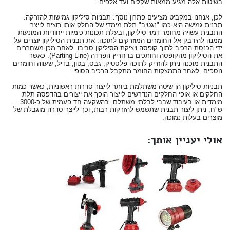
בשיטות אלה מגיע ממאות שקלים ועד אלפים.
לכן, אנחנו במקביט מציעים פתרון נוסף: תבניות סיליקון גמישות להזרקה.
תבנית גמישה היא כמו "נגטיב" תלת מימדי של החלק אותו רוצים לייצר.
התבנית עשויה מחומר דמוי סיליקון, ובעלת תכונות כימיות ייחודיות המונעות
ממנה להידבק אל החומרים המוזרקים לתוכה. את תבנית הסיליקון יוצרים על
ידי הכנסת הרכיב לתוך קופסה ויציקת הסיליקון סביבו. לאחר מכן משחררים
את הסיליקון מהקופסה וחותכים בו חריץ הפרדה (Parting Line). כאשר
התבנית מוכנה ניתן להזריק לתוכה פלסטיק, גבס, בטון, בדיל, שעווה וחומרים
נוספים. לאחר התמצקות החומר מתקבל הרכיב הסופי.
תבניות סיליקון הן שיטה משתלמת ביותר לייצור סדרות ראשוניות, כאשר כמות
החלקים או אופי החלקים הנדרשים לייצור הופך את ייצורים בהדפסה תלת
מימדית או בעיבוד שבבי לבלתי משתלם. בהשקעה חד פעמית של כ-3000
ש"ח, ניתן ליצור תבנית שתשמש להזרקות רבות, וכך לייצר סדרה מוגבלת של
מוצרים בעלות נמוכה.
אולי יעניין אותך: