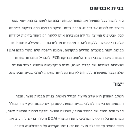
בניית אבטיפוס
כדי להפוך ככל האפשר את המוצר למוחשי בהתאם לאופן בו הוא ייצא מפס
הייצור יש לבנות אב טיפוס. חברת גיזמו-מייקר
מבצעת כמה בדיקות פנימיות
לכל אבטיפוס המיוצר על ידה ומעבירה אותו ללקוח רק לאחר בדיקות יסודיות
אלו. כדי לאפשר ללקוח ליהנות ממחירים מוזלים החברה מפעילה
in-house
מכונות ייצור במעבדת מודלים מתקדמת, מכונת הדפסה תלת מימד מדגם
FDM
ומכונות עיבוד שבבי וציוד הלחמה ובדיקת
PCB
. להבדיל מחברות אחרות
שנעזרות בשירות של קבלני משנה, גיזמו מייקר
עושה שימוש בציוד הפנימי
שלה ובכך מאפשרת ללקוחות ליהנות מעלויות מוזלות לצרכי בניית אבטיפוס.
ייצור
השלב האחרון הוא שלב הייצור הכולל ראשית בניית תבניות מוצר, הכנה
והתאמת פס הייצור לשלבי בניית המוצר. לשם כך יש לבנות תיק ייצור הכולל
קבצי תלת מימד של המוצר הסופי, שרטוט המוצר וחלקיו לרבות הוראות ייצור,
מפרט עם כל החלקים המרכיבים את המוצר-
BOM
והסדר בו יש להרכיב את
חלקי המוצר עד לקבלת מוצר מוגמר. גיזמו מקפידה על מתודולוגיה סדורה