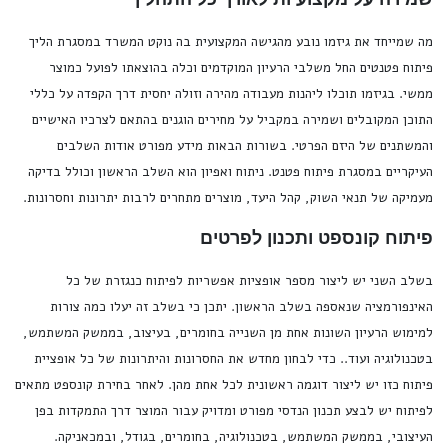
מה שמייחד את גיזמו נובע מהגישה המקצועית בה נוקט המשרד במסגרת הליך
פיתוח פטנטים החל משלבי הרעיון המוקדמים וכלה בהוצאתו לפועל כמוצר
ממשי. בגיזמו תוכלו ליהנות מעבודה מהירה וזולה יחסית דרך הקפדה על כללי
התוכן המקובלים ושמירה במקביל על מחירים הוגנים בהתאם לצרכיו האישיים
והמשתנים של היזם הפרטי. בשורות הבאות מידע מפורט אודות השלבים
העיקריים במסגרת פיתוח פטנט. ניתוח ואפיון הוא השלב הראשון וכולל בדיקה
מעמיקה של תנאי השוק, קהל היעד, מוצרים מתחרים לרבות יתרונות וחסרונות.
פיתוח קונספט ותכנון לפרטים
בשלב השני יש ליצור מספר אופציות אפשריות לפיתוח כנגזרת של כל
האינפורמציה שנאספה בשלב הראשון. יתכן כי בשלב זה יעלו כמה צורות
למימוש הרעיון השונות אחת מן השנייה בחומרים, בעיצוב, בממשק המשתמש,
בטכנולוגיה ועוד.. כדי לבחון מחדש את החסרונות והיתרונות של כל אופציית
פיתוח כזו יש ליצור דוגמה ראשונית לכל אחת מהן. לאחר בחירת קונספט מתאים
לפיתוח יש לבצע תכנון הנדסי מפורט ומדויק עבור המוצר דרך התמקדות בפן
העיצובי, בממשק המשתמש, בטכנולוגיה, בחומרים, בגודל, ובמכאניקה.