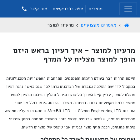
מחירים
צפה בפרויקטים
צור קשר
מאמרים מקצועיים
מרעיון למוצר
מרעיון למוצר - איך רעיון בראש היזם
הופך למוצר מצליח על המדף
קיימת תחרות רבה בעולם היזמות והפטנטים. התרחבות האפשרויות הטכנולוגיות
במקביל לדרישה ההולכת וגוברת של הצרכנים גרמו לכך שגם כאשר נהגה רעיון
מוצלח למוצר, עדיין קיים הצורך בליטושו וניהול תהליך הפיכתו מרעיון למוצר
ממשי ברמת מקצועיות גבוהה במיוחד. משרד ההנדסה גיזמו כולל את שתי
החברות
Gizmo Engineering LTD
ו-
MecBit LTD
ובמסגרתו פועלים חמישה
מהנדסים מנוסים, שלושה שרטטים ואנשי תוכן. המשרד מתמחה במתן שירותי
פיתוח פטנטים, הכנת תיקי מוצר ובניית אבי טיפוס של מוצרים חדשים.
שמירה על מקצועיות לאורך כל התהליך