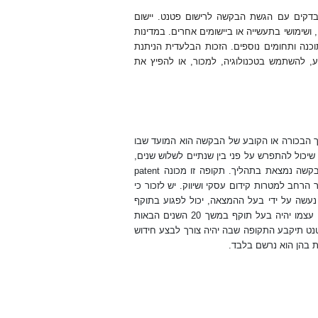
בדקים עם הגשת הבקשה לרישום פטנט. יישום
 ושימושי בתעשייה או ביישומים אחרים. במדינות
וכנה ותחומים נוספים. הזכות הבלעדית הניתנת
, להשתמש בטכנולוגיה, למכור, או להפיץ את
 הבכורה או הקובע של הבקשה הוא המועד שבו
כול להתפרש על פני בין שנתיים לשלוש שנים,
הבקשה נמצאת בתהליך. תקופה זו מכונה
patent
חב למטרות קידום עסקי ושיווק. יש לזכור כי
עשה על ידי בעל ההמצאה, יכול לפגוע בתוקף
הפטנט. לאחר שמשרד הפטנטים בחן את הבקשה ואישר אותה, הפטנט עצמו יהיה בעל תוקף במשך 20 השנים הבאות
ט תיקבע התקופה שבה יהיה צורך לבצע חידוש
ות בהן הוא נרשם בלבד.