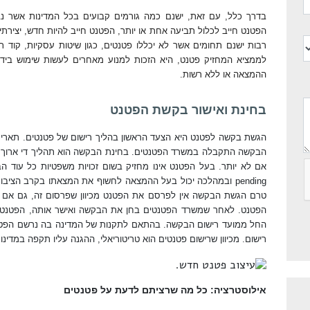
בדרך כלל, עם זאת, ישנם כמה גורמים קבועים בכל המדינות אשר נ
הפטנט חייב לכלול תביעה אחת או יותר, הפטנט חייב להיות חדש, יצירתי,
רבות ישנם תחומים אשר לא יכללו פטנטים, כגון שיטות עסקיות, קוד ת
לממציא המחזיק פטנט, היא הזכות למנוע מאחרים לעשות שימוש בידע
ההמצאה או ללא רשות
.
בחינת ואישור בקשת הפטנט
הגשת בקשה לפטנט היא הצעד הראשון בהליך רישום של פטנטים. תאריך
הבקשה התקבלה במשרד הפטנטים. בחינת הבקשה הוא תהליך די ארוך שי
אם לא יותר. בעל הפטנט אינו מחזיק בשום זכויות משפטיות כל עוד 
pending
ובמהלכה יכול בעל ההמצאה לחשוף את המצאתו בקרב הציבור הר
טרם הגשת הבקשה אין לפרסם את הפטנט מכיוון שפרסום זה, גם אם נ
החל ממועד רישום הבקשה. בהתאם לתקנות של המדינה בה נרשם הפטנ
רישום. מכיוון שרישום פטנטים הוא טריטוריאלי, ההגנה עליו תקפה במדינ
אילוסטרציה: כל מה שרציתם לדעת על פטנטים