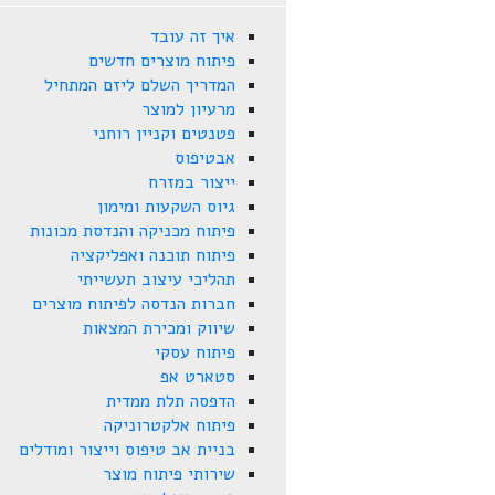
איך זה עובד
פיתוח מוצרים חדשים
המדריך השלם ליזם המתחיל
מרעיון למוצר
פטנטים וקניין רוחני
אבטיפוס
ייצור במזרח
גיוס השקעות ומימון
פיתוח מכניקה והנדסת מכונות
פיתוח תוכנה ואפליקציה
תהליכי עיצוב תעשייתי
חברות הנדסה לפיתוח מוצרים
שיווק ומכירת המצאות
פיתוח עסקי
סטארט אפ
הדפסה תלת ממדית
פיתוח אלקטרוניקה
בניית אב טיפוס וייצור ומודלים
שירותי פיתוח מוצר