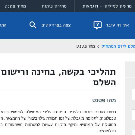
מרעיון למיליון - דוגמאות
מחירון פיתוח
מחיר פטנט
איך זה עובד
צפה בפרויקטים
התח
לם ליזם המתחיל
מהו פטנט
תהליכי בקשה, בחינה ורישום 
השלם
מהו פטנט
פטנט מוגדר כזכות בלעדית הניתנת עלידי הממשלה לשימוש בידע או
טכנולוגיה),לתקופה מוגבלת של זמן תמורת גילוי ציבורי של ההמצאה. ה
המוטלות על הממציא והיקף הזכויות עשויות להשתנות משמעותית בין
בינלאומיים.