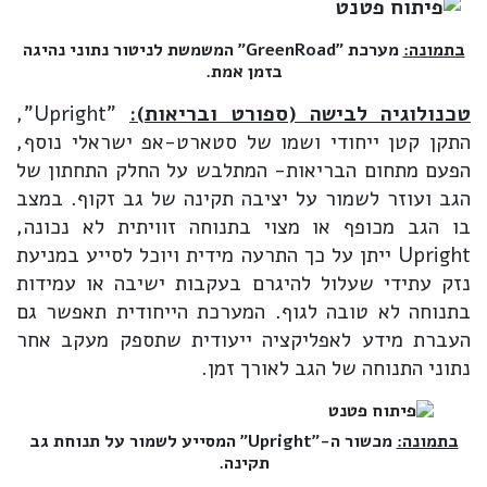
בתמונה:
מערכת "GreenRoad" המשמשת לניטור נתוני נהיגה
בזמן אמת.
טכנולוגיה לבישה (ספורט ובריאות):
"Upright",
התקן קטן ייחודי ושמו של סטארט-אפ ישראלי נוסף,
הפעם מתחום הבריאות- המתלבש על החלק התחתון של
הגב ועוזר לשמור על יציבה תקינה של גב זקוף. במצב
בו הגב מכופף או מצוי בתנוחה זוויתית לא נכונה,
Upright ייתן על כך התרעה מידית ויוכל לסייע במניעת
נזק עתידי שעלול להיגרם בעקבות ישיבה או עמידות
בתנוחה לא טובה לגוף. המערכת הייחודית תאפשר גם
העברת מידע לאפליקציה ייעודית שתספק מעקב אחר
נתוני התנוחה של הגב לאורך זמן.
בתמונה:
מכשור ה-"Upright" המסייע לשמור על תנוחת גב
תקינה.