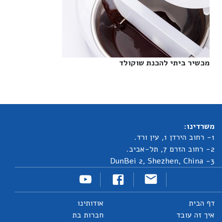
מכשיר ביתי להכנת שוקולד‎
משרדינו:
1- רחוב הירדן 1, עין ורד.
2- רחוב הזרם 7, תל-אביב.
3- DunBei 2, Shezhen, China
דף הבית
אודותינו
איך זה עובד
חברות בת