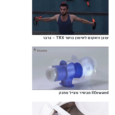
עוגן וואקום לאימון כושר TRX - גרבו‎
lifewand מכשיר מציל מחנק‎