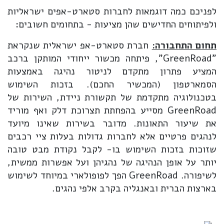
לפניכם כמה דוגמאות לחברות סטארט-אפים ישראליות
ולפיתוחים החדישים שהן מציעות - בתחומים חשובים:
תחום התחבורה:
חברת סטארט-אפ ישראלית שנקראת
"GreenRoad", פיתחה מכשור ייחודי המותקן ברכב
המציע פתרון מתקדם לניטור נהיגה באמצעות
הסמארטפון (המכשיר החכם). בזכות השימוש
בטכנולוגיה מתקדמת של תקשורת ניידת, השירות של
GreenRoad מסייע בהפחתת תצרוכת דלק ואף מוריד
את שיעור התאונות. מדובר בשירות שאינו מיועד
לנהגים פרטיים אלא לחברות גדולות בעלות ציי רכבים
שזוכות בזכות השימוש בו- לקבל נקודת מבט טובה
יותר על אופן הנהיגה של נהגיהן ועל אפשרות ממשית,
לשיפורה. GreenRoad הפך לפופולארי במיוחד לשימוש
בארצות הברית ובאנגליה בקרב אלפי נהגים.