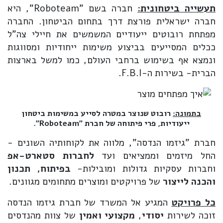
תעשייה ביטחונית:
חברה בשם "Roboteam", היא
חברה ישראלית פורצת דרך בתחום הביטחון. החברה
מפתחת רובוטים ייעודיים המשמשים את חיילי צה"ל
ככלים המסייעים בביצוע משימות ייחודיות ומסווגות
ונמצא אף בשימוש ברחבי העולם, כמו למשל בארצות
הברית- בשירות ה-F.B.I.
בתמונה:
רובוט שנוצר במטרה לסייע במשימות ביטחון
ייעודיות, פרי פיתוחה של חברת "Roboteam".
חברת "גיזמו הנדסה", מלווה את לקוחותיה השונים -
החל מיזמים וממציאים ועד
לחברות סטארט-אפ
וחברות עסקיות גדולות ומובילות-
בפיתוח, תכנון
והכנה לייצור
של פרויקטים ומוצרים מתחומים מגוונים.
כל פרויקט
המגיע אל המשרד של חברת גיזמו הנדסה
זוכה לשירות
יסודי
,
מקצועי ואמין
של צוות מהנדסים