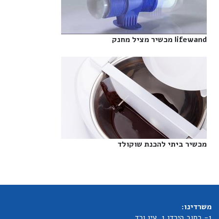
lifewand מכשיר מציל מחנק‎
מכשיר ביתי להכנת שוקולד‎
משרדינו:
1- רחוב הירדן 1, עין ורד.