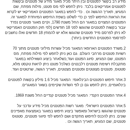
מידע רב בקשר לפטנטים ובין היתר מכיל מאגר מידע של פטנטים ובקשות
לפטנטים אמריקאים בלבד. ניתן לחפש לפי מס פטנט, מילות מפתח, שם
המגיש, תאריך ההגשה וכו . כדי לחפש במאגר הפטנטים האמריקאי יש לקרוא
את הוראות החיפוש לפני כן כדי לשלוט בשפת החיפוש המיוחדת למאגר זה.
הפטנטים המצויים במאגר הם החל משנת 1790, וקיים מאגר פטנטים נפרד
עבור בקשות לפטנטים שהוגשו לפני 18 חודשים (לפי חוק הפטנטים האמריקאי
לא ניתן לפרסם מייד פטנטים שהוגשו אלא יש להמתין 18 חודשים ואלו נחשבים
לפרסומי הפטנטים החדשים ביותר).
2.משרד הפטנטים הארופאי:המאגר מכיל עשרות מיליוני פטנטים מתוך 70
רשויות פטנטים מרחבי העולם. גם כאן ניתן לחפש לפי מילות מפתח, מס
הפטנט, שם המגיש, סיווג הפטנט ועוד,כשלאחר ביצוע השאילתא במאגר
מתקבלת רשימת פטנטים רלבנטים כשלכל פטנט ניתן לראות טקסט מלא,
סטטוס, פטנטים מצוטטים ופטנטים מצטטים, תאריך הגשה, שרטוטים ועוד.
3.אתר חיפוש הפטנטים הבינלאומי: המאגר מכיל 1.6 מיליון בקשות לפטנטים
בינלאומיים, ניתן לחפש גם כן לפי השדות שקיימים בשאר המאגרים.
4.אתר הפטנטים הקנדי: המאגר מכיל פטנטים קנדיים החל משנת 1869.
5.אתר הפטנטים הישראלי: מאגר רשות הפטנטים מכיל מידע עדכני על
פטנטים שהוגשו בישראל ומאפשר ביצוע חיפוש במאגר באמצעות מאפיינים
שונים. ניתן להכנס לחיפוש מתקדם ושם לחפש לפי סיווגי פטנטים, סטטוס
פטנטים, שם המגיש, תאריך הגשה וכו .