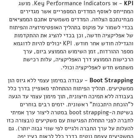
KPI
- או Key Performance Indicators. מושג
המתייחס לאוסף המדדים המספריים אשר מגדירים
מבחינתכם הצלחה. המדדים משמשים אתכם הממציאים
בכדי לשמור על פוקוס בתהליך האופטימיזציה והפיתוח
של אפליקציה חדשה, וכן בכדי להציג את ההתקדמות
והגדילה חודש אחר חודש. KPI יכולים להיות לדוגמא
מספר ההורדות, זמן השימוש הממוצע ביום, ערך
הרכישות הממוצע דרך האפליקציה, עלות רכישת
משתמש חדש לאפליקציה וכולי.
Boot Strapping
- עבודה במימון עצמי ללא גיוס הון
ממשקיעים. תהליך הפיתוח ההתחלתי מאופיין בדרך כלל
בעבודה ללא תמיכה חיצונית, תוך מימון עצמי עד הגעה
ל"הוכחת היתכנות" ראשונית. יזמים רבים בוחרים
בשיטת ה-boot strapping במטרה ליצור ערך אמיתי
לחברה לפני התחלת הפגישות עם משקיעים (ובצורה כזו
להעלות על ערך החברה ולגייס לפי שווי גבוה יותר). גם
המשקיעים עצמם נוטים בדרך כלל לראות בעין יפה