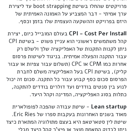
פרויקטים שהחלו בשיטת boot strapping עד ליצירת
ערך אמיתי - דבר המצביע על האמונה האמיתית של
היזם בפרויקט וההשקעה העצמית שלו בזמן וכסף.
CPI - Cost Per Install
בעולם המובייל כיום, יצירת
קהל משתמשים ראשוני הוא עניין פשוט - בשיטת CPI
ניתן לקנות התקנות של האפליקציה שלך ולשלם רק
עבור התקנה והפעלה אמיתית. בניגוד לשיטות פרסום
אחרות כמו CPM או CPC (תשלום עבור צפיות או עבור
קליק), בשיטת CPI בעל האפליקציה משלם לחברת
הפרסום סכום כסף קבוע עבור כל התקנה. סכום זה יכול
לנוע בין סנטים בודדים ועד דולרים בודדים להתקנה,
כתלות בסוג האפליקציה, המדינה וקהל היעד.
Lean startup
- שיטת עבודה שהפכה לפופולארית
מאוד בשנים האחרונות בעקבות ספרו של Eric Ries.
שיטת לין סטארטאפ היא בעצם מתולוגיה המתארת כיצד
ניתן לבדוק התאמת מוצר או פיצ'ר קהל היעד מבלי