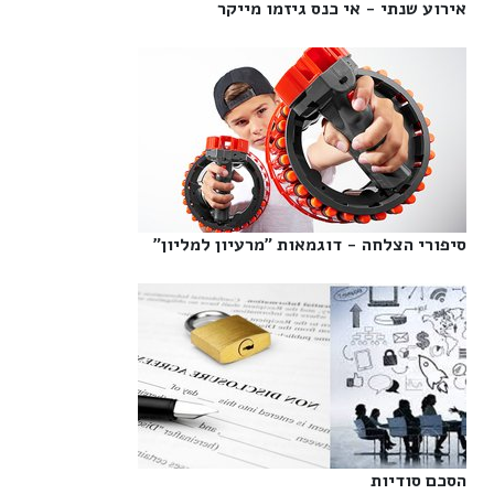
אירוע שנתי - אי כנס גיזמו מייקר‎
סיפורי הצלחה - דוגמאות "מרעיון למליון"‎
הסכם סודיות‎