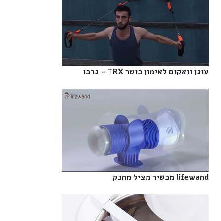
עוגן וואקום לאימון כושר TRX - גרבו‎
lifewand מכשיר מציל מחנק‎