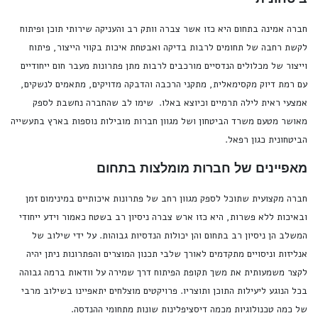
חברה אמינה בתחום היא כזו אשר צברה וותק רב והעניקה שירותי תוכן ופיתוח
לקשת רחבה של תחומים לרבות בדיקה ואבטחת איכות בקווי הייצור, פיתוח
וייצור של מכלולים הנדסיים מורכבים לרבות מתן פתרונות מעבר חום ייחודיים
עם רמת דיוק מקסימאלית, מתקני הרכבה והדבקה מדויקים, מתאמים לנשקים,
אמצעי ראית לילה תרמיים וכיוצא באלו. שימו לב שהחברה נחשבת לספק
מאושר מטעם משרד הביטחון ושל מגוון חברות מובילות נוספות בארץ בתעשייה
הביטחונית כגון רפאל.
מאפיינים של חברות מומלצות בתחום
חברה מקצועית שתוכל לספק מגוון רחב של פתרונות איכותיים במינימום זמן
ובאיכות ללא פשרות, היא כזו ארש צברה ניסיון רב בשטח כאמור וידע ייחודי
המשלב הן ניסיון רב בתחום והן יכולות הנדסיות גבוהות. על ידי שילוב של
אנליזות וניסויים מתקדמים לאורך שלבי תכנון המוצרים והפתרונות ניתן יהיה
לקצר משמעותית את משך תקופת הפיתוח דרך שמירה על וודאות ברמה גבוהה
בכל הנוגע ליעילות התוכן ותוצריו. פרויקטים מוצלחים יתאפיינו בשילוב מרבי
של כמה טכנולוגיות מכמה דיסציפלינות שונות מתחומי ההנדסה.