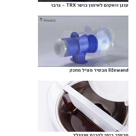
עוגן וואקום לאימון כושר TRX - גרבו‎
lifewand מכשיר מציל מחנק‎
מכשיר ביתי להכנת שוקולד‎