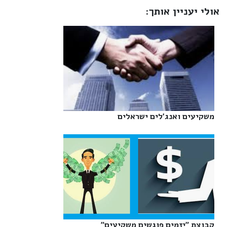
אולי יעניין אותך:
משקיעים ואנג'לים ישראלים‎
קבוצת "יזמים פוגשים משקיעים"‎