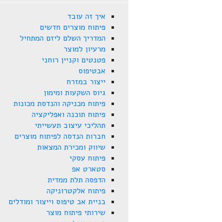
איך זה עובד
פיתוח מוצרים חדשים
המדריך השלם ליזם המתחיל
מרעיון למוצר
פטנטים וקניין רוחני
אבטיפוס
ייצור במזרח
גיוס השקעות ומימון
פיתוח מכניקה והנדסת מכונות
פיתוח תוכנה ואפליקציה
תהליכי עיצוב תעשייתי
חברות הנדסה לפיתוח מוצרים
שיווק ומכירת המצאות
פיתוח עסקי
סטארט אפ
הדפסה תלת ממדית
פיתוח אלקטרוניקה
בניית אב טיפוס וייצור ומודלים
שירותי פיתוח מוצר