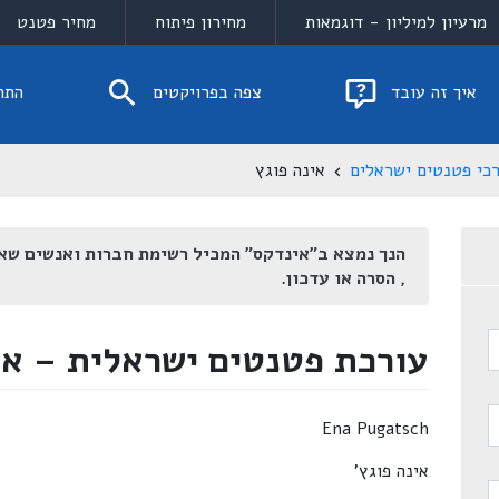
מרעיון למיליון - דוגמאות
מחירון פיתוח
מחיר פטנט
איך זה עובד
צפה בפרויקטים
התח
כי פטנטים ישראלים
אינה פוגץ
הנך נמצא ב"אינדקס" המכיל רשימת חברות ואנשים שא
, הסרה או עדכון.
עורכת פטנטים ישראלית – אינ
Ena Pugatsch
אינה פוגץ'