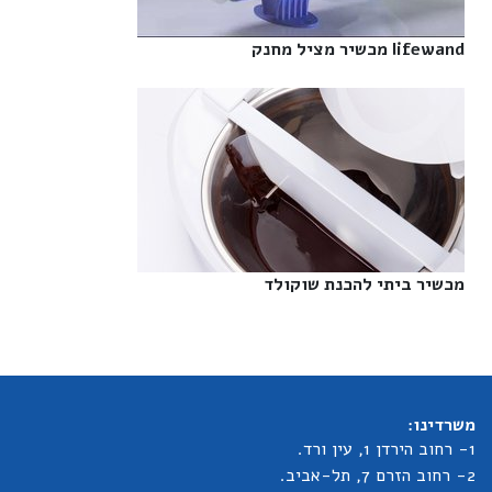
lifewand מכשיר מציל מחנק‎
מכשיר ביתי להכנת שוקולד‎
משרדינו:
1- רחוב הירדן 1, עין ורד.
2- רחוב הזרם 7, תל-אביב.