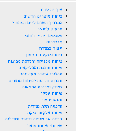
איך זה עובד
פיתוח מוצרים חדשים
המדריך השלם ליזם המתחיל
מרעיון למוצר
פטנטים וקניין רוחני
אבטיפוס
ייצור במזרח
גיוס השקעות ומימון
פיתוח מכניקה והנדסת מכונות
פיתוח תוכנה ואפליקציה
תהליכי עיצוב תעשייתי
חברות הנדסה לפיתוח מוצרים
שיווק ומכירת המצאות
פיתוח עסקי
סטארט אפ
הדפסה תלת ממדית
פיתוח אלקטרוניקה
בניית אב טיפוס וייצור ומודלים
שירותי פיתוח מוצר