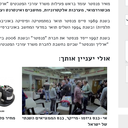
מאיר פנסטר עומד בראש פעילות משרד עורכי הפטנטים "ארליך
מכשור
רפואי, מערכות אלקטרוניות, מחשבים ואינטרנט ועו
בשנת 1989 סיים פנסטר תואר במתמטיקה ופיסיקה באו
תלפיות) ובשנת 1994 השלים תואר במדעי המחשב באוניברסיטת בר אילן שברמת גן.
בשנת 7
"ארליך ופנסטר" שכיום נחשבת לחברת משרד עורכי הפטנטים 
אולי יעניין אותך:
אי-כנס גיזמו-מייקר, כנס הממציאים השנתי
מחיר פטנ
של ישראל‎