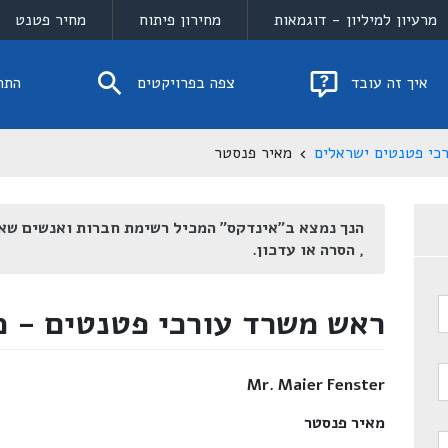
מרעיון למיליון - דוגמאות
מחירון פיתוח
מחיר פטנט
איך זה עובד
צפה בפרויקטים
התח
כי פטנטים ישראלים
מאיר פנסטר
הנך נמצא ב"אינדקס" המכיל רשימת חברות ואנשים שא
, הסרה או עדכון.
ראש משרד עורכי פטנטים - מ
Mr. Maier Fenster
מאיר פנסטר