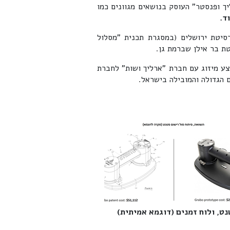
 ופנסטר" העוסק בנושאים מגוונים כמו
ד.
ניברסיטת ירושלים (במסגרת תכנית "מסלול
199 ייסד פנסטר את חברת "פנסטר" ובשנת 2006 ביצע מיזוג עם חברת "ארליך ושות" לחברת
הגדולה והמובילה בישראל.
ט, ולוח זמנים (דוגמא אמיתית)‎