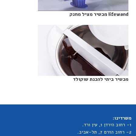
lifewand מכשיר מציל מחנק‎
מכשיר ביתי להכנת שוקולד‎
משרדינו:
1- רחוב הירדן 1, עין ורד.
2- רחוב הזרם 7, תל-אביב.