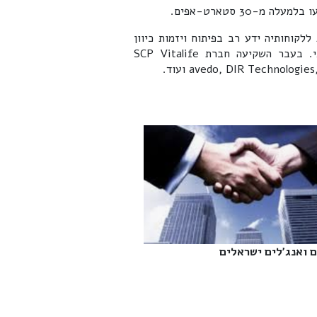
שקעתית, SCP Vitalife Partners מספקת ללקוחותיה ידע רב בפיתוח ויזמות כיוון
שצוותה מורכב מיזמים וממנהלים בכירים בתחום הטכנולוגי. בעבר השקיעה חברת SCP Vitalife
 ואנג'לים ישראלים‎