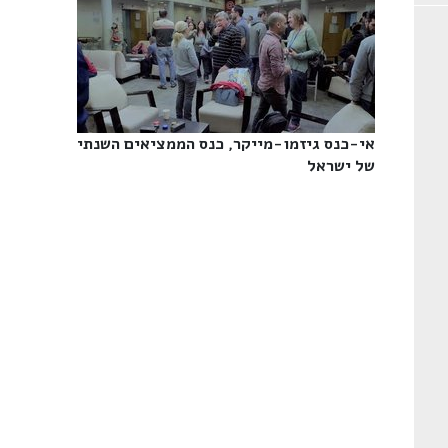
אי-כנס גיזמו-מייקר, כנס הממציאים השנתי
של ישראל‎