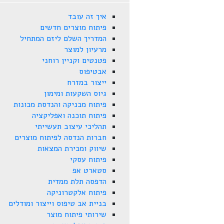
איך זה עובד
פיתוח מוצרים חדשים
המדריך השלם ליזם המתחיל
מרעיון למוצר
פטנטים וקניין רוחני
אבטיפוס
ייצור במזרח
גיוס השקעות ומימון
פיתוח מכניקה והנדסת מכונות
פיתוח תוכנה ואפליקציה
תהליכי עיצוב תעשייתי
חברות הנדסה לפיתוח מוצרים
שיווק ומכירת המצאות
פיתוח עסקי
סטארט אפ
הדפסה תלת ממדית
פיתוח אלקטרוניקה
בניית אב טיפוס וייצור ומודלים
שירותי פיתוח מוצר