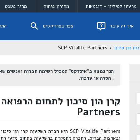
מרעיון למיליון - דוגמאות
מחירון פיתוח
מחיר פטנט
איך זה עובד
צפה בפרויקטים
התח
ות הון סיכון
SCP Vitalife Partners
הנך נמצא ב"אינדקס" המכיל רשימת חברות ואנשים שא
, הסרה או עדכון.
Partners
ובארצות הברית. החברה מתמקדת בהשקעות בתחום מדעי החיים