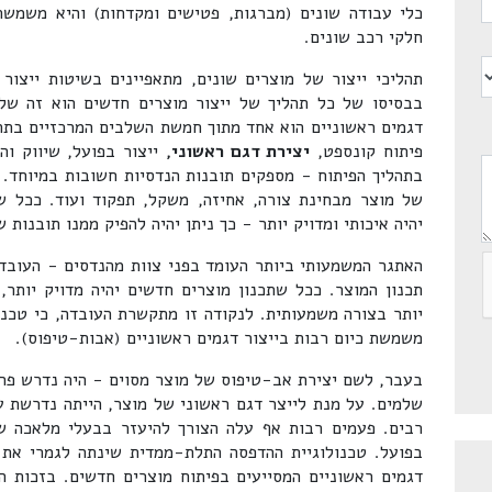
כלי עבודה שונים (מברגות, פטישים ומקדחות) והיא משמשת
חלקי רכב שונים.
תהליכי ייצור של מוצרים שונים, מתאפיינים בשיטות ייצור 
בבסיסו של כל תהליך של ייצור מוצרים חדשים הוא זה של 
דגמים ראשוניים הוא אחד מתוך חמשת השלבים המרכזיים בתהלי
פיתוח קונספט,
יצירת דגם ראשוני,
ייצור בפועל, שיווק וה
בתהליך הפיתוח - מספקים תובנות הנדסיות חשובות במיוחד. ב
של מוצר מבחינת צורה, אחיזה, משקל, תפקוד ועוד. ככל ש
יהיה איכותי ומדויק יותר - כך ניתן יהיה להפיק ממנו תובנות
האתגר המשמעותי ביותר העומד בפני צוות מהנדסים - העובד 
תכנון המוצר. ככל שתכנון מוצרים חדשים יהיה מדויק יותר,
יותר בצורה משמעותית. לנקודה זו מתקשרת העובדה, כי טכנו
משמשת כיום רבות בייצור דגמים ראשוניים (אבות-טיפוס).
בעבר, לשם יצירת אב-טיפוס של מוצר מסוים - היה נדרש פרק
שלמים. על מנת לייצר דגם ראשוני של מוצר, הייתה נדרשת ע
רבים. פעמים רבות אף עלה הצורך להיעזר בבעלי מלאכה שו
בפועל. טכנולוגיית ההדפסה התלת-ממדית שינתה לגמרי את 
דגמים ראשוניים המסייעים בפיתוח מוצרים חדשים. בזכות ה