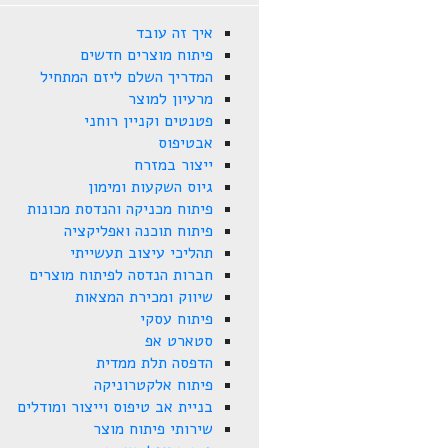
איך זה עובד
פיתוח מוצרים חדשים
המדריך השלם ליזם המתחיל
מרעיון למוצר
פטנטים וקניין רוחני
אבטיפוס
ייצור במזרח
גיוס השקעות ומימון
פיתוח מכניקה והנדסת מכונות
פיתוח תוכנה ואפליקציה
תהליכי עיצוב תעשייתי
חברות הנדסה לפיתוח מוצרים
שיווק ומכירת המצאות
פיתוח עסקי
סטארט אפ
הדפסה תלת ממדית
פיתוח אלקטרוניקה
בניית אב טיפוס וייצור ומודלים
שירותי פיתוח מוצר