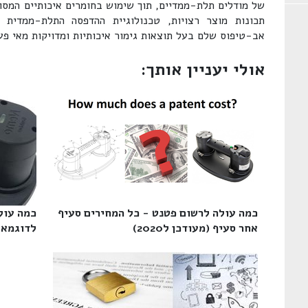
של מודלים תלת-ממדיים, תוך שימוש בחומרים איכותיים המסו
תכונות מוצר רצויות, טכנולוגיית ההדפסה התלת-ממדית
אב-טיפוס שלם בעל תוצאות גימור איכותיות ומדויקות מאי פע
אולי יעניין אותך:
כמה עולה לרשום פטנט - כל המחירים סעיף
כמה עול
אחר סעיף (מעודכן ל2020)‎
לדוגמא‎