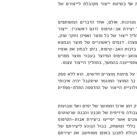
 אף כשיטת ייצור מקובלת לייצורם של
מגוונות. אולם, אחד הדברים המשותפים
יצירת אב-טיפוס (דגם ראשוני). ייצור
ך ייצור של כל מוצר (אפיון וחקר שוק,
פצה). דגמים ראשוניים של מוצר הנמצא
זכות האב-טיפוס, ניתן לבחון את אופיו
האב-טיפוס המיוצר בעבור מוצר מסוים
 שתסייענה בהמשך, בתהליך הייצור עצמו.
על פיתוח מוצרים חדשים, הוא ללא ספק
 כך המוצר המוגמר שיתקבל יהיה איכותי
לוגיית הייצור של ההדפסה התלת-ממדית
 זמן ארוך וממושך של ימים ואף שבועות
בודה סיזיפית של תכנון והכנת שרטוטים
נים אשר יסייעו ביצירת אבות-הטיפוס
כללי המשחק, בכול הנוגע ליצירתם של
יכולת לתכנן באופן ממוחשב את יצירתם