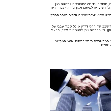
מסורים וכדומה המחוברים למכונות כגון
לם מיועדים לשימוש מגוון ולחומרי גלם רבים.
מכיוון שהיא יוצרת שבבים גדולים לאחר תהליך
 שבבי של חלקי דלרין או כל עיבוד שבבי של
דה, פלדת אל חלד, ארד, פליז, עץ, mdf ו-פוליאוריתן). בין החברות ניתן למנות את ישקר, מפעלי
י המקצוענים ביותר בתחום. אנשי המקצוע
כותיים.