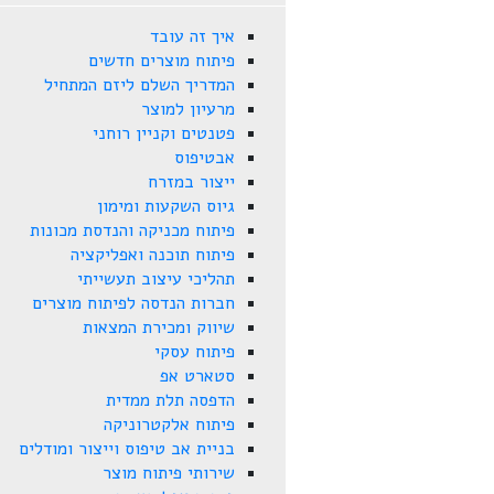
איך זה עובד
פיתוח מוצרים חדשים
המדריך השלם ליזם המתחיל
מרעיון למוצר
פטנטים וקניין רוחני
אבטיפוס
ייצור במזרח
גיוס השקעות ומימון
פיתוח מכניקה והנדסת מכונות
פיתוח תוכנה ואפליקציה
תהליכי עיצוב תעשייתי
חברות הנדסה לפיתוח מוצרים
שיווק ומכירת המצאות
פיתוח עסקי
סטארט אפ
הדפסה תלת ממדית
פיתוח אלקטרוניקה
בניית אב טיפוס וייצור ומודלים
שירותי פיתוח מוצר