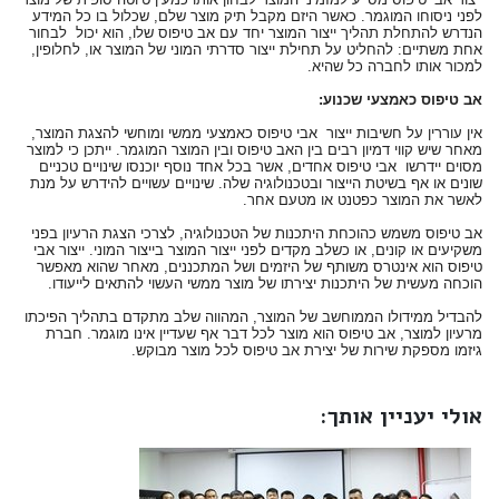
לפני ניסוחו המוגמר. כאשר היזם מקבל תיק מוצר שלם, שכלול בו כל המידע
הנדרש להתחלת תהליך ייצור המוצר יחד עם אב טיפוס שלו, הוא יכול לבחור
אחת משתיים: להחליט על תחילת ייצור סדרתי המוני של המוצר או, לחלופין,
למכור אותו לחברה כל שהיא.
אב טיפוס כאמצעי שכנוע:
אין עוררין על חשיבות ייצור אבי טיפוס כאמצעי ממשי ומוחשי להצגת המוצר,
מאחר שיש קווי דמיון רבים בין האב טיפוס ובין המוצר המוגמר. ייתכן כי למוצר
מסוים יידרשו אבי טיפוס אחדים, אשר בכל אחד נוסף יוכנסו שינויים טכניים
שונים או אף בשיטת הייצור ובטכנולוגיה שלה. שינויים עשויים להידרש על מנת
לאשר את המוצר כפטנט או מטעם אחר.
אב טיפוס משמש כהוכחת היתכנות של הטכנולוגיה, לצרכי הצגת הרעיון בפני
משקיעים או קונים, או כשלב מקדים לפני ייצור המוצר בייצור המוני. ייצור אבי
טיפוס הוא אינטרס משותף של היזמים ושל המתכננים, מאחר שהוא מאפשר
הוכחה מעשית של היתכנות יצירתו של מוצר ממשי העשוי להתאים לייעודו.
להבדיל ממידולו הממוחשב של המוצר, המהווה שלב מתקדם בתהליך הפיכתו
מרעיון למוצר, אב טיפוס הוא מוצר לכל דבר אף שעדיין אינו מוגמר. חברת
גיזמו מספקת שירות של יצירת אב טיפוס לכל מוצר מבוקש.
אולי יעניין אותך: