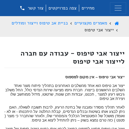
מחירים
צפה בפרויקטים
צור קשר
מאמרים מקצועיים
בניית אב טיפוס וייצור ומודלים
ייצור אבי טיפוס
ייצור אבי טיפוס - עבודה עם חברה
לייצור אבי טיפוס
ייצור אבי טיפוס – אין מקום לפספוס
ייצור אב טיפוס הוא אחד מהשלבים האחרונים בתהליך פיתוח מוצר ואחד
השלבים הראשונים בייצורו. חברת גיזמו מציעה שירות הנדסי כולל, החל משלב
גיבוש רעיון למוצר , תכנונו, עבודות תכן שונות, שרטוטו, מידול ממוחשב שלו
ויצירת אב טיפוס.
לאחר תהליך מסודר ומובנה של בחינת הרעיון, לרבות תשובה לשאלה, האם
ניתן לבצע אותו בשיטות ובכלים הנדסיים, קבלת החלטה על היתכנותו - או לא -
ואומדן מושכל של הפוטנציאל הכלכלי והמסחרי שלו, ולאחר שהתברר כי מוצר (
פטנט ) כזה טרם נמצא בשוק – ניתן להתחיל ליצוא אב טיפוס.
ייצור אבי טיפוס מסייע למזמיני המוצר לבחון אותו כמעין טיוטה סופית של מוצר