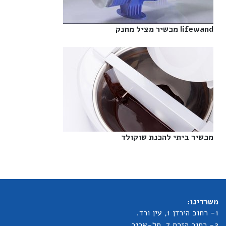
lifewand מכשיר מציל מחנק‎
מכשיר ביתי להכנת שוקולד‎
משרדינו:
1- רחוב הירדן 1, עין ורד.
2- רחוב הזרם 7, תל-אביב.