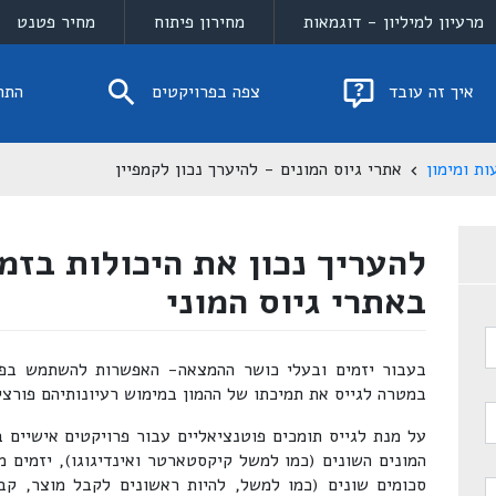
מרעיון למיליון - דוגמאות
מחירון פיתוח
מחיר פטנט
איך זה עובד
צפה בפרויקטים
התח
ות ומימון
אתרי גיוס המונים - להיערך נכון לקמפיין
להעריך נכון את היכולות בזמן
באתרי גיוס המוני
בעבור יזמים ובעלי כושר ההמצאה- האפשרות להשתמש בפלט
במטרה לגייס את תמיכתו של ההמון במימוש רעיונותיהם פורצי
על מנת לגייס תומכים פוטנציאליים עבור פרויקטים אישיים ב
המונים השונים (כמו למשל קיקסטארטר ואינדיגוגו), יזמים מ
סכומים שונים (כמו למשל, להיות ראשונים לקבל מוצר, קב