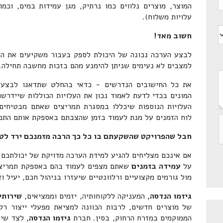
המוצר, מוצרים נלווים כמו נרתיק, מגן עמידות במים, וכ
עלויות משלוח).
חשוב מאד!
לבצע הערכה נכונה של היכולת לספק בעבור משקיעים את הת
למצבים לא נעימים שניתן להימנע מהם בזכות מחשבה תחילה.
את כל החישובים הנדרשים - כדאי בהחלט שתדאגו לבצע לפ
המונים בכדי לדעת לאמוד נכון את העלויות הכוללות שיידרשו
העלויות הנוספות שיכללו במסגרת תמריצים שאתם מבטיחים
לוח הזמנים על מנת לעמוד בזמן שהצבתם באספקת אותם התמר
חבל שהפרויקט שהשקעתם בו כל כך הרבה מזמנכם ירד לטמי
אם אינכם מצליחים להגיע למידת הערכה מדויקת של יכולתכם
על
עמידה בזמנים
שאתם מצפים לעמוד בהם באספקת תמריצי
מול גורמים מקצועיים ורלוונטיים שיעזרו בניהול חכם, יעיל ו
גיזמו הנדסה,
המעניקה ללקוחותיה, יזמים וממציאים,
שירותי 
של מוצרים חדשים, לרבות הכוונה למציאת מפעלי ייצור רל
הממוקמים במזרח הרחוק, בסין. חברת
גיזמו הנדסה,
לצד שיר