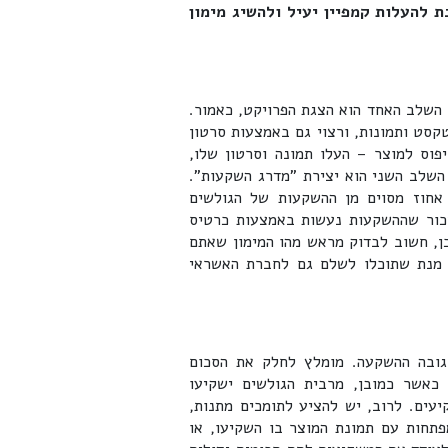
 להעלות קמפיין יעיל ולהשיג מימון
 השלב האחד הוא הצגת הפרויקט, כאמור.
קסט ותמונות, ורצוי גם באמצעות סרטון
וס למוצר – העלו תמונה וסרטון שלו,
השלב השני הוא יצירת "מדרג השקעות".
 אחוז מסוים מן ההשקעות של הגולשים
זכור שההשקעות נעשות באמצעות כרטיס
ן, חשוב לבדוק מראש מהו המימון שאתם
ל מנת שתוכלו לשלם גם לחברת האשראי
גובה ההשקעה. מומלץ לחלק את הסכום
כאשר כמובן, מרבית הגולשים ישקיעו
יעים. לרוב, יש להציע לתומכים מתנות,
פתחות עם תמונת המוצר בו השקיעו, או