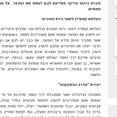
חברת גיזמו מייקר מסייעת לכם לפתח את המוצר, על מנת
מתאים.
העלאת קמפיין לאתר גיוס המונים
העלאת קמפיין לאתר גיוס המונים כוללת שני שלבים עיקריים.
יש להציג את המוצר שאותו אתם מעוניינים לפתח, באמצעות ט
אשר מסביר ונותן מידע על המוצר. אם כבר יש לכם אב-טיפ
הדבר יעלה את הסיכויים שלכם להשיג מימון להמשך הפיתוח. 
חשוב לזכור שאתרי גיוס המונים אינם פועלים בהתנדבות.
שיגיעו אליכם דרך האתר ישולמו לאתר עצמו. בנוסף, יש ל
אשראי, כך שגם חברת האשראי גובה עמלות על ההשקעות. לכ
זקוקים לו בפועל, ולהוסיף עליו את האחוזים הנדרשים, ע
ולאתר.
יצירת "מדרג ההשקעות"
התמיכה הכלכלית אשר מתקבלת דרך האתר מדורגת על פי 
שאותו אתם מעוניינים להשיג למספר סכומים בסדר עולה, 
סכומים נמוכים, וככל שהסכום האפשרי יעלה, יהיו פחות משק
בדרך כל עבור השקעה בינוניות ומעלה, כמו למשל מחזיק מ