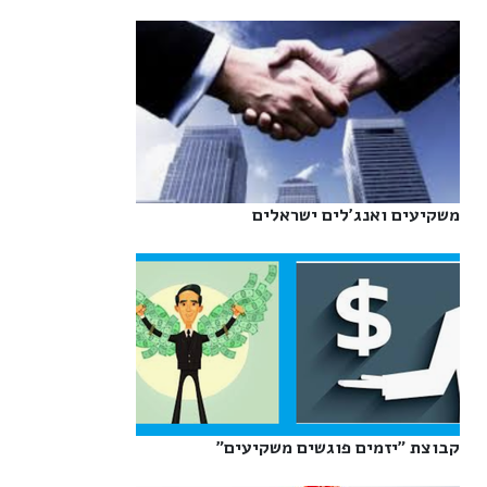
משקיעים ואנג'לים ישראלים‎
קבוצת "יזמים פוגשים משקיעים"‎