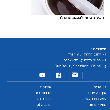
מכשיר ביתי להכנת שוקולד‎
משרדינו:
1- רחוב הירדן 1, עין ורד.
2- רחוב הזרם 7, תל-אביב.
3- DunBei 2, Shezhen, China
דף הבית
אודותינו
איך זה עובד
חברות בת
צפה בפרויקטים
כנס גיזמו
מחירי פיתוח
הדפסה 3d