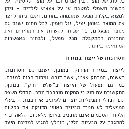
כל סוג של מוצר. בין אם מדובר על מוצר טקסטיל, על
מכשיר חשמלי למטבח או על צעצוע לילדים – ניתן
למצוא בקלות מפעל שמתמחה בתחום, ושבו ניתן לייצר
את המוצר באופן יעיל, זול ואמין. לכל תחום ישנם גם
מספר מפעלים, כך שניתן להשוות את המחירים ואת
התמורה המתקבלת מכל מפעל, ולבחור באפשרות
המתאימה ביותר.
חסרונות של ייצור במזרח
לייצור במזרח הרחוק, כמובן, ישנם גם חסרונות.
ראשית, המרחק עצמו, אשר דורש טיסות רבות למזרח,
כמו גם תפעול של הייצור ב"שלט רחוק". בנוסף,
התקשורת עם תושבי המקום מורכבת יותר. הבדלי השפה
וגם הבדלי המנטליות יוצרים לעיתים אי הבנות – בעלי
המפעלים לא תמיד מבינים באופן מדויקת את בקשות
הלקוח, הסכמים אינם מובנים באופן מלא, וכן הלאה. כדי
להתגבר על הבעיות הללו, מומלץ להגיע למדינת היעד