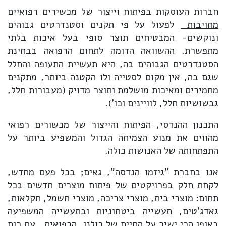
חברות העוסקות בפיתוח וייצור של מכשירים רפואיים
מחויבות
לפעול על פי תקנים וסטנדרטים גבוהים
ונוקשים- המבטיחים תוצר סופי בעל איכות בלתי
מתפשרת. ההשוואה הדומה לתחום הרפואה בבחינת
הסטנדרטים הגבוהים בה, היא תעשיית התעופה והחלל
שגם בה, אין מקום לסטייה ולו הקטנה ביותר, מתקנים
מחמירים ומאיכות מושלמת ותוצר מדויק (מעבורות חלל,
גבשושיות חלל, לוויינים וכו').
התכנון ההנדסי, הפיתוח והייצור של מכשורים רפואי
מהווים את מנוע הצמיחה הגדול והמשפיע ביותר על
התפתחותה של האנושות כולה.
אנו בחברת "גיזמו הנדסה", גאים; בכל פעם מחדש,
לקחת חלק בפרויקטים של פיתוח מוצרים חדשים בכל
תחום: מוצרי בית, מוצרי צריכה, מוצרי חשמל, חקלאות,
גאדג'טים, תעשייה ביטחוניות ובתעשייה המשפיעה
באופן הכי ישיר על החיים של כולנו,
הרפואית.
עם רוח