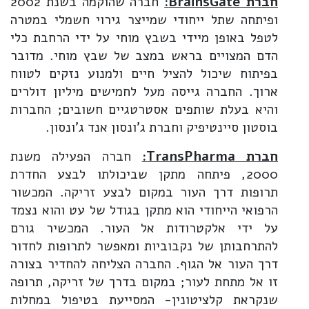
חברת
BrainsGate
:
חברה שהוקמה בשנת 2002
ופיתחה שתל ייחודי שמייצר גירוי חשמלי במטרה
לטפל באופן מיידי בשבץ מוחי על ידי הרחבת כלי
הדם המצויים בראש במצב של שבץ מוחי. מדובר
בפיתוח שיכול להציל חיים ולמנוע נזקים לטווח
ארוך. החברה גייסה מעל לחמישים מיליון דולרים
והיא בעלת שותפים אסטרטגיים חשובים; החברות
בוסטון סיינטיפיק וחברת ג'ונסון אנד ג'ונסון.
חברת
TransPharma
:
חברה הפעילה משנת
2000, פיתחה מתקן שביכולתו לבצע החדרת
תרופות דרך העור במקום לבצע זריקה. המכשור
הרפואי הייחודי הוא מתקן בגודל של עט והוא נצמד
על ידי אלקטרודות אל העור. המכשיר גורם
להתרחבותן של נקבוביות ומאפשר לתרופות לחדור
דרך העור אל הגוף. החברה הצליחה להחדיר בצורה
זו אל מתחת לעור; במקום בדרך של זריקה, תרופה
שנקראת קלציטונין- המסייעת בטיפול במחלות