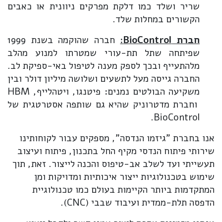
שריר ושלד כמו דלקת מפרקים ניוונית או כאבים
הקשורים במחלות שלד.
חברת
BioControl
:
חברה שהוקמה בשנת 1999
שפיתחה שתל תת-עורי שמטרתו למנוע מהלב
מלהתעייף ובכך לספק מענה לטיפול באי-ספיקת לב.
החברה גייסה מעל לתשעים ושלושה מיליון דולר ובין
משקיעה הבולטים נמנים: פיטנגו, ויטהלייף, HBM
וחברת מדטרוניק שהיא גם שותפה אסטרטגית של
BioControl.
אנו בחברת "גיזמו הנדסה", מספקים עבור לקוחותינו
שירותי פיתוח הנדסי מקיף החל בתכנון, פיתוח ועיצוב
תעשייתי ועד לשלב אב-טיפוס והכנה לייצור. זאת, תוך
שימוש בטכנולוגיות ייצור איכותיות ומדויקות ומן
המתקדמות ביותר הקיימות בעולם כמו טכנולוגיית
הדפסה תלת-ממדית ועיבוד שבבי (CNC).