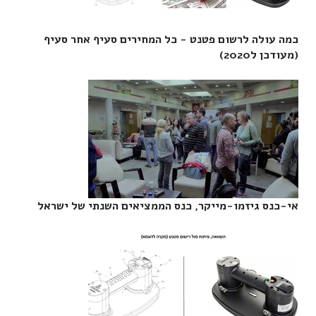
כמה עולה לרשום פטנט - כל המחירים סעיף אחר סעיף
(מעודכן ל2020)‎
אי-כנס גיזמו-מייקר, כנס הממציאים השנתי של ישראל‎