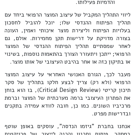
והדמיות פעילותו.
ליווי התהליך המקביל של עיצוב המוצר הרפואי ביחד עם
תהליך הפיתוח ההנדסי שלו; יוכל להוביל לחסכון
בעלויות הפיתוח וליצירת מוצר איכותי ואמין, העונה
בצורה מדויקת על דרישות תקן מחמירות. אולם, גם
לאחר שמסתיים תהליך הפיתוח ההנדסי של המוצר
הרפואי; ייתכן ויתעורר הצורך בהתאמות נוספות, בשינוי
או בתיקון כזה או אחר בהיבט העיצובי של אותו מוצר.
מעבר לכך, הגורם האנושי האחראי על עיצוב המוצר
הרפואי (ולא רק) צריך לבצע חלקו בתהליך של סקר
תיכון קריטי (Critical Design Review), בו הוא בוחן
את הפתרון העיצובי ברמה מערכתית של המוצר וברמת
מרכיביו השונים. כמו כן, חובה לוודא עמידה בתקנים
ובדרישות מפרט.
אנחנו בחברת "גיזמו הנדסה", עוסקים באופן שוטף
במחקר, פיתוח ותכנון והכנה לייצור של פרויקטים