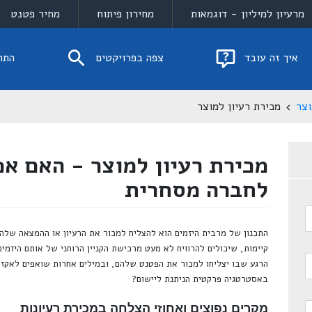
מרעיון למיליון - דוגמאות
מחירון פיתוח
מחיר פטנט
איך זה עובד
צפה בפרויקטים
התח
וצר
מכירת רעיון למוצר
מכירת רעיון למוצר - האם אפ
לחברה מסחרית
התכנון של מרבית היזמים הוא להצליח למכור את הרעיון או ההמצאה שלהם
קיימות, שיכולים להרוויח לא מעט מרכישת הקניין הרוחני של אותם היזמי
הרגע שבו יצליחו למכור את הפטנט שלהם, ובמילים אחרות שואפים לאקזי
באסטרטגיה פרקטית הניתנת ליישום?
מקרים נפוצים ואחוזי הצלחה במכירת רעיונות