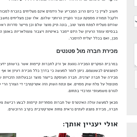
חשוב לציין כי כיום הרוב המכריע של היזמים אינם מצליחים בהכרח למכ
ולקבל תמורה מספקת עבור הקניין הרוחני שלהם. אלו שכן מצליחים נחשבי
שהיזם מצליח לפתח מוצר טוב, בונה תיק מוצר שלם וכן מייצר סדרות רא
בבסיסו עומד הרעיון של היזם יימכר באיטיות ויצבור פופולאריות באופן 
מכן, ואם בכלל יצליח להימכר.
מכירת חברה מול פטנטים
במרבית המקרים המכירה נוגעת אך ורק לחברות קיימות אשר ברשותן ידע תיא
לפטנטים לכשעצמם. ניתן לומר למעשה כי בדרך כלל מכירת רעיון או אף
מכירה של חברה יצרנית. חברה העוסקת בייצור מוצר ובבעלותה הזכויות של
מונופול על פלח שוק מסוים. אם ונתח השוק הזה אטרקטיבי די הצורך הרי 
לגורם משמעותי ומרכזי בתחום.
מכאן למעשה עולה האינטרס של חברות מסחריות קיימות לבצע רכישת פט
חברה, מכירת פטנט לעתים נראית פחות אטרקטיבית בקרב הרוכשים.
אולי יעניין אותך: