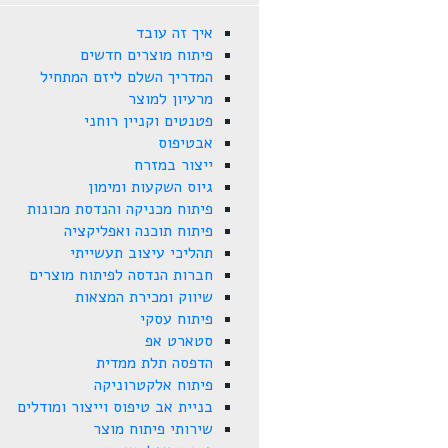
איך זה עובד
פיתוח מוצרים חדשים
המדריך השלם ליזם המתחיל
מרעיון למוצר
פטנטים וקניין רוחני
אבטיפוס
ייצור במזרח
גיוס השקעות ומימון
פיתוח מכניקה והנדסת מכונות
פיתוח תוכנה ואפליקציה
תהליכי עיצוב תעשייתי
חברות הנדסה לפיתוח מוצרים
שיווק ומכירת המצאות
פיתוח עסקי
סטארט אפ
הדפסה תלת ממדית
פיתוח אלקטרוניקה
בניית אב טיפוס וייצור ומודלים
שירותי פיתוח מוצר