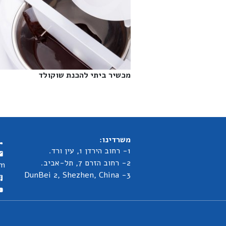
מכשיר ביתי להכנת שוקולד‎
משרדינו:
1- רחוב הירדן 1, עין ורד.
2- רחוב הזרם 7, תל-אביב.
om
3- DunBei 2, Shezhen, China