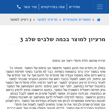
מחירים
צפה בפרויקטים
צור קשר
מאמרים מקצועיים
מרעיון למוצר
3 רעיון למוצר
מרעיון למוצר בכמה שלבים שלב 3
יצירת שרטוט תלת מימדי וייצור אב טיפוס.
בשלב זה,תסיים את תכנון המוצר ותיצושר אב טיפוס של המוצר. מעתה כל
שינוי במוצר יהיה כרוך בהוצאות כספיות, כבר לא מדובר בשינוי תפיסת המוצר
בראש היזם אלא בשעות עבודה של מהנדס על הדגם ואף על יצור מחדש של
אב טיפוס, לכן חשוב לשקול בכובד ראש את התכנון העקרוני שנבחר למוצר.
לאחר בחירת הרעיון העקרוני למוצר, יש ליצור הדמיה תלת מימדית של המוצר
בתוכנות יעודיות במחשב, לפני ייצור האב טיפוס. הדגם הממוחשב של המוצר
נותן תפיסה ויזואלית ראשונית של המוצר, בפעם הראשונה מחוץ לדמיון בראש
או בסקיצות. מבחינה עיצובית, אפשר לשקול שינויים או פשוט לקבל בטחון
בתכנון הראשוני. בנוסף להדמיה ויזואלית לדגם ממוחשב יש חשיבות נוספת,
תוכנות הנדסיות מאפשרות לבחון את פעולתו ועמידותו של המוצר, ניתן לשחק
עם חומרים שונים ולבחור את זה שהכי מתאים למוצר,לשנות את מימדי
החלקים המרכיבים את המוצר, לבדוק מנגנוני פעולה שונים ועוד מגוון דברים,