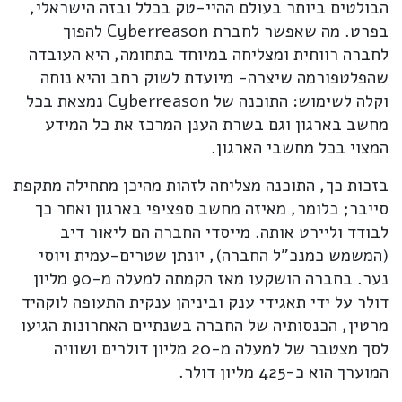
הבולטים ביותר בעולם ההיי-טק בכלל ובזה הישראלי,
בפרט. מה שאפשר לחברת Cyberreason להפוך
לחברה רווחית ומצליחה במיוחד בתחומה, היא העובדה
שהפלטפורמה שיצרה- מיועדת לשוק רחב והיא נוחה
וקלה לשימוש: התוכנה של Cyberreason נמצאת בכל
מחשב בארגון וגם בשרת הענן המרכז את כל המידע
המצוי בכל מחשבי הארגון.
בזכות כך, התוכנה מצליחה לזהות מהיכן מתחילה מתקפת
סייבר; כלומר, מאיזה מחשב ספציפי בארגון ואחר כך
לבודד וליירט אותה. מייסדי החברה הם ליאור דיב
(המשמש כמנכ"ל החברה), יונתן שטרים-עמית ויוסי
נער. בחברה הושקעו מאז הקמתה למעלה מ-90 מליון
דולר על ידי תאגידי ענק וביניהן ענקית התעופה לוקהיד
מרטין, הכנסותיה של החברה בשנתיים האחרונות הגיעו
לסך מצטבר של למעלה מ-20 מליון דולרים ושוויה
המוערך הוא כ-425 מליון דולר.