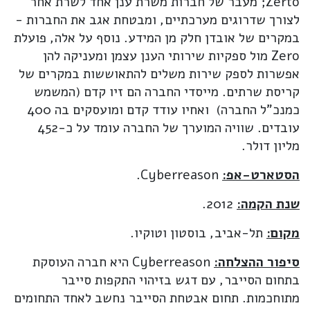
Zerto; מעבר של חברות משרת ענן אחד לשרת אחר
לצורך שדרוגים מערכתיים, ומבטחת אגב את החברות -
במקרים של אובדן חלק מן המידע. נוסף על אלה, פועלת
Zero מול ספקיות שירותי הענן עצמן ומעניקה להן
אפשרות לספק שירות משלים להתאוששות במקרים של
קריסת שרתים. מייסדי החברה הם זיו קדם (המשמש
כמנכ"ל החברה) ואחיו עודד קדם ומועסקים בה 400
עובדים. שוויה המוערך של החברה עומד על כ-452
מליון דולר.
הסטארט-אפ:
Cyberreason.
שנת הקמה:
2012.
מקום:
תל-אביב, בוסטון וטוקיו.
סיפור ההצלחה:
Cyberreason היא חברה העוסקת
בתחום הסייבר, עם דגש בזיהוי התקפות סייבר
מתוחכמות. תחום אבטחת הסייבר נחשב לאחד התחומים