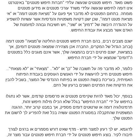
פשוט מאוד. חיפוש פטנטים שנעשה עלידי "חברות חיפוש פטנטים" באינטרנט
אינו דומה לחיפוש שנעשה עלידי משרד עורכי פטנטים או מידען פטנטים
מומחה. בתחום הפטנטים לא מדובר אף פעם על "מציאת פטנט דומה" או "אי
מציאת פטנט דומה", שכן ישנן דקויות משפטיות והנדסיות אשר עשויות להשפיע
על ההגדרה היבשה של "דמיון" או "שוני", ויש חשיבות גבוהה למיומנות של
האדם אשר מבצע את עבודת החיפוש.
ישנם מצבים רבים, בהם חברת חיפוש פטנטים החליטה ש"מצאה" פטנט דומה
(וברוב הגדול של המקרים, החברה אכן מצהירה שמצאה פטנטים דומים), אך
במציאות, ישנם פרטים רבים בהמצאה שלך, אשר אינם מוגנים כלל בפטנטים
ה"דומים" שנמצאו על ידי חברת החיפוש.
כלומר, לא מדובר פה על תשובה של "כן" או "לא".. "מצאתי" או "לא מצאתי"..
חיפוש פטנטים חייב להיעשות על ידי האנשים העוסקים בעבודת הפיתוח
האמיתית, בעריכת בקשת הפטנט או בפיתוח ההנדסי של המוצר, בשביל להבין
את הדקויות ואת הפרטים השונים ברעיון של היזם.
בנוסף, יכול מאוד להיות שקיימים פטנטים או פרסומים קודמים, אשר לא נתגלו
בחיפוש על ידי "חברת החיפוש" בגלל שלא הכילו מילות חיפוש זהות,
תרמינולוגיה דומה או שרטוטים דומים מספיק, אך במבט קרוב יותר, ההגנה
המשפטית שהתקבלה במסגרת הפטנט עשויה בכל זאת להפריע לך לרשום את
הפטנט שלך.
לדוגמא. יש לך רעיון למוצר חדש - מדף שאינו דורש מסמרים או ברגים לצורך
חיבורו לקיר. בוצע חיפוש פטנטים על ידי חברת חיפוש פטנטים עבור מוצר זה,