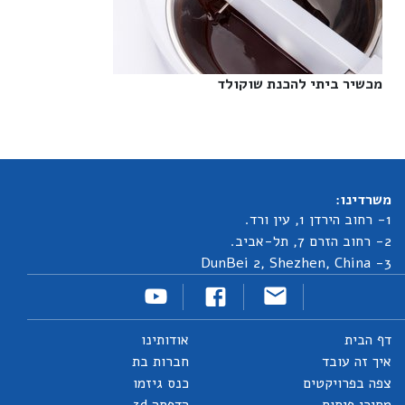
מכשיר ביתי להכנת שוקולד‎
משרדינו:
1- רחוב הירדן 1, עין ורד.
2- רחוב הזרם 7, תל-אביב.
3- DunBei 2, Shezhen, China
דף הבית
אודותינו
איך זה עובד
חברות בת
צפה בפרויקטים
כנס גיזמו
מחירי פיתוח
הדפסה 3d