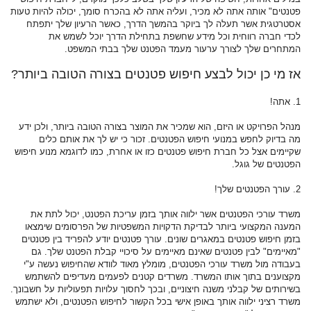
פטנטים" אותה אתה לא מכיר, ועליה אתה לא בהכרח סומך, יכולה להיות טעות
אסטרטגית אשר תעלה לך ביוקר בהמשך הדרך, כאשר הרעיון שלך יתפתח
לכדי חברה רווחית וכל מידע שחשפת בתחילת הדרך יוכל לשמש את
המתחרים שלך לצורך ערעור מעמד הפטנט שלך בבתי המשפט.
אז מי כן יכול לבצע חיפוש פטנטים בצורה הטובה ביותר?
1. אתה!
מנהל הפרויקט או היזם, הוא שמכיר את המוצר בצורה הטובה ביותר, ולכן ידע
מה בדיוק לחפש במנועי חיפוש הפטנטים. זכור כי יש לך את אותם כלים
שקיימים אצל כל חברת חיפוש פטנטים כזו או אחרת, כמו לדוגמא מנוע חיפוש
הפטנטים של גוגל.
2. עורך הפטנטים שלך!
משרד עורכי הפטנטים אשר ילווה אותך בזמן עריכת הפטנט, יכול לתת את
המענה המקצועי ביותר לבדיקת הדקויות המשפטיות של הפרסומים שימצאו
בזמן חיפוש פטנטים במאגרים שונים. עורך פטנטים יודע להפריד בין פטנטים
"מאיימים" לבין פטנטים שאינם מאיימים על סיכויי קבלת הפטנט שלך. גם
בעבודה מול משרד עורכי הפטנטים, מומלץ מאוד לוודא שהחיפוש נעשה ע"י
מקצוענים בתוך אותו המשרד. משרדים קטנים לפעמים מעדיפים להשתמש
בשירותים של קבלני משנה חיצוניים, ובכך לחסוך עלויות תפעוליות על חשבונך.
משרד רציני ילווה אותך באופן אישי בכל הקשור לחיפוש הפטנטים, ולא ישתמש