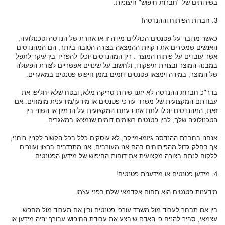
בשירותים של "חברות חיפוש" חיצוניות.
3. חברות הפיתוח וההנדסה!
כאשר מדובר על פטנטים הכוללים מידה זו או אחרת של הנדסה וטכנולוגיה,
האנשים שמכירים את דקויות ההמצאה בצורה הטובה ביותר, הם המהנדסים
אשר עובדים על פיתוח המוצר . רק המהנדסים יוכלו להפריד בין עיקר לתפל
במבנה המוצר ובצורת תיפקודו, ולחשוב על שינויים אפשריים לצורת הפעולה
של המוצר, במידה וימצאו פטנטים דומים בזמן חיפוש פטנטים במאגרים.
בדר"כ חברות ההנדסה לא יתנו שירות סריקה מלא, ובטח שלא יחליפו את
עבודתם המקצועית של משרד עורכי פטנטים או מידען/מידענית מומחים. אם
זאת, המהנדסים יוכלו לתת את דעתם המקצועית על הדמיון או השוני בין
הטכנולוגיה שלך, לבין פטנטים רשומים דומים שנמצאו במאגרים.
אנחנו בחברת ההנדסה גיזמו-מייקר, לא עוסקים כלל בכל הקשור לקניין רוחני,
אך בחלק גדול מהפיתוחים בהם אנו מעורבים, אנו מתנדבים ברצון ועוזרים
ללקוח לנתח בצורה מקצועית את דוחות החיפוש של מידען הפטנטים.
4. מידען פטנטים או מידענית פטנטים!
מידענות פטנטים הוא תחום אקדמאי שלם בפני עצמו.
בין אם תבחר לעבוד מול משרד עורכי פטנטים ובין אם תעבוד מול מחפש
עצמאי, סביר להניח כי האדם שיבצע את עבודת החיפוש עבורך יהיה מידען או