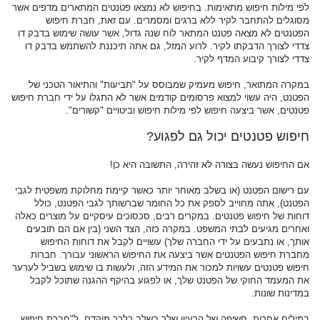
לפי מילות חיפוש מתאימות. בחיפוש לא נמצאו פטנטים המתארים מדפים אשר
מסוגלים להתחבר לקיר ללא ברגים ומסמרים. עם זאת, חברת חיפוש
הפטנטים לא מצאה פטנט המתאר לוח שנה גדול, אשר עושה שימוש בדבק דו
צדדי לצורך הדבקתו לקיר. לרוע המזל, גם אתה תיכננת להשתמש בדבק דו
צדדי לצורך קיבוע המדף לקיר.
במקרה המתואר, חיפוש מעמיק שמבוסס על "תביעות" והתיאור הטכני של
הפטנט, היה עשוי למצוא פרסומים קודמים אשר לא התגלו על ידי חברת חיפוש
פטנטים, אשר ביצעה חיפוש לפי מילות חיפוש וביטויים "קשורים".
חיפוש פטנטים יכול גם לפגוע?
אם החיפוש נעשה בצורה לא זהירה, התשובה היא כן!
עם רישום הפטנט (או בשלב מאוחר יותר כאשר קיימת מחלוקת משפטית לגבי
הפטנט), אתה מחוייב לספק את כל החומר שברשותך לגבי הפטנט, כולל
דוחות של חיפוש פטנטים. במקרים רבים, סכסוכים עיסקיים על מוצרים כאלה
ואחרים מגיעים לבתי המשפט. במקרה כזה, הצד השני (בין אם הם תובעים
אותך, או נתבעים על ידי החברה שלך) עשויים לקבל את דוחות החיפוש
מחברת חיפוש הפטנטים אשר ביצעה את החיפוש הראשוני עבורך. חברות
חיפוש פטנטים עשויות למכור את המידע הזה, ולעשות בו שימוש בשביל לערער
את המעמד החוקי של הפטנט שלך, או לפגוע בהיקף ההגנה שתוכל לקבל
במדינות שונות.
במילים אחרות, חשיפה של הרעיון שלך בשלב כלכך מוקדם, ל"חברת חיפוש