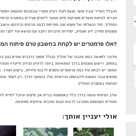
ההבדל האדיר שבין מוצר מנצח לעוד רעיון מקורי שבמבחן התוצאה הסופי 
חברות לפיתוח מוצרים מעניקות סיוע ממשי ליזמים צעירים במסגרת הניסי
התהליך. סוד ההצלחה של פטנט טוב מתייחס לכמה גורמים וביניהם: עיצוב,
פטנטים מחייב ידע מעמיק, יסודיות והיכרות רחבה עם הנושא עוד לפני הת
?אלו פרמטרים יש לקחת בחשבון טרם פיתוח המו
מדובר למעשה בסוג מובנה של תהליך הכולל מספר נדבכים שונים כגון בחי
בתחום, רישום פטנטים בדרך המתאימה ביותר לרעיון הנידון וליעדיו העתיד
המוצר יש לבחון עוד כמה פרמטרים נוספים לרבות עלויות, ביקוש וצורך. ב
מתאים עבור הפטנט ולהבטחת הכדאיות שלו בהמשך הדרך. רק לאחר שהוש
הפיתוח במסגרת התהליך.
שלב הפיתוח נעשה בדרך כלל באמצעות בניית אב טיפוס שיוכל לסייע להב
התוויית הקונספט מסביבו לרבות הכנת תוכנית שיווקית מתאימה.
אולי יעניין אותך: