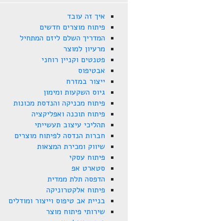
איך זה עובד
פיתוח מוצרים חדשים
המדריך השלם ליזם המתחיל
מרעיון למוצר
פטנטים וקניין רוחני
אבטיפוס
ייצור במזרח
גיוס השקעות ומימון
פיתוח מכניקה והנדסת מכונות
פיתוח תוכנה ואפליקציה
תהליכי עיצוב תעשייתי
חברות הנדסה לפיתוח מוצרים
שיווק ומכירת המצאות
פיתוח עסקי
סטארט אפ
הדפסה תלת ממדית
פיתוח אלקטרוניקה
בניית אב טיפוס וייצור ומודלים
שירותי פיתוח מוצר