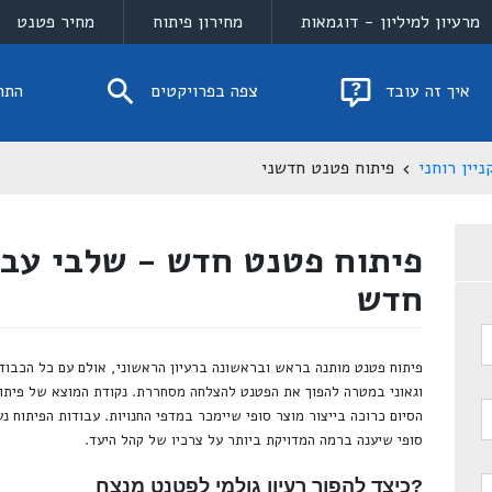
מרעיון למיליון - דוגמאות
מחירון פיתוח
מחיר פטנט
איך זה עובד
צפה בפרויקטים
התח
יין רוחני
פיתוח פטנט חדשני
פיתוח פטנט חדש - שלבי עבו
חדש
פיתוח פטנט מותנה בראש ובראשונה ברעיון הראשוני, אולם עם כל הכבוד ל
וגאוני במטרה להפוך את הפטנט להצלחה מסחררת. נקודת המוצא של פיתוח
הסיום כרוכה בייצור מוצר סופי שיימכר במדפי החנויות. עבודות הפיתוח נע
סופי שיענה ברמה המדויקת ביותר על צרכיו של קהל היעד.
?כיצד להפוך רעיון גולמי לפטנט מנצח