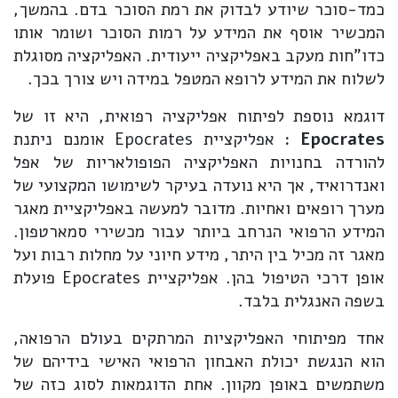
כמד-סוכר שיודע לבדוק את רמת הסוכר בדם. בהמשך,
המכשיר אוסף את המידע על רמות הסוכר ושומר אותו
כדו"חות מעקב באפליקציה ייעודית. האפליקציה מסוגלת
לשלוח את המידע לרופא המטפל במידה ויש צורך בכך.
דוגמא נוספת לפיתוח אפליקציה רפואית, היא זו של
Epocrates
:
אפליקציית Epocrates אומנם ניתנת
להורדה בחנויות האפליקציה הפופולאריות של אפל
ואנדרואיד, אך היא נועדה בעיקר לשימושו המקצועי של
מערך רופאים ואחיות. מדובר למעשה באפליקציית מאגר
המידע הרפואי הנרחב ביותר עבור מכשירי סמארטפון.
מאגר זה מכיל בין היתר, מידע חיוני על מחלות רבות ועל
אופן דרכי הטיפול בהן. אפליקציית Epocrates פועלת
בשפה האנגלית בלבד.
אחד מפיתוחי האפליקציות המרתקים בעולם הרפואה,
הוא הנגשת יכולת האבחון הרפואי האישי בידיהם של
משתמשים באופן מקוון. אחת הדוגמאות לסוג כזה של