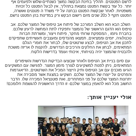
לרשם הפטנטים. תהליך בחינת הבקשה נמשך כשנתיים-שלוש ולפעמים אף
יותר. כל עוד בקשת הפטנט נמצאת בתהליך, אין לבעל הפטנט כל זכויות
משפטיות. לאחר שבקשת הפטנט נבחנה על ידי משרד ה פטנטים ואושרה,
הפטנט תקף ל כ20 שנים מיום רישום הבקש ורק במדינות בהן הפטנט נרשם.
השלב הבא הוא השלב המורכב של פיתוח אב טיפוס של המוצר שלכם. אב
טיפוס הוא הדגם הראשוני של נהמוצר ותפקידו לתת המחשה לרעיון שלכם.
בחברת גיזמו , המספקת שרותי מחקר, פיתוח וייצור, ומשרתת חברות
טכנולוגיה, יזמים וממציאים, תמצאו מהנדסים ומעצבים תעשייתים שתפיקדם
לתכנן את אב הטיפוס, לבצע שרטוטים שלו, לבחור את חומרי הגלם
המתאימים, לבחון את החלקים והרכיבים הנדרשים, להקנות לו אריזה מושכת
ולהבטיח שהמוצר יהיה בטיחותי, איכותי ועומד בדרישות הלקוח.
עם סיום בניית אב הטיפוס ולאחר שבוצעו הבדיקות הנדרשות והשיפורים
המתאימים, ניתן לפנות למשקיעים לצורך מימון המוצר. לפגישה עם המשקיעים
הגיעו מוכנים עם אב הטיפוס ותיק הייצור המכיל את השרטוטים, הדיאגרמות
והפרטים על ייצורו של המוצר שלכם. השקיעו במצגת אשר מסבירה את
יתרונות המוצר שלכם על פני המתחרים, ואת פוטנציאל המכירה שלו. הדבר
החשוב מכל הוא להאמין במוצר שלכם- זו הדרך הראשונית להגשמת חלומכם!
אולי יעניין אותך: