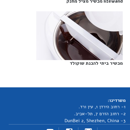
lifewand מכשיר מציל מחנק‎
מכשיר ביתי להכנת שוקולד‎
משרדינו:
1- רחוב הירדן 1, עין ורד.
2- רחוב הזרם 7, תל-אביב.
3- DunBei 2, Shezhen, China