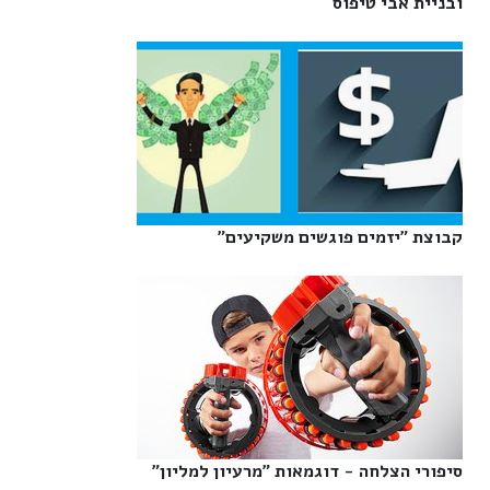
ובניית אבי טיפוס‎
קבוצת "יזמים פוגשים משקיעים"‎
סיפורי הצלחה - דוגמאות "מרעיון למליון"‎