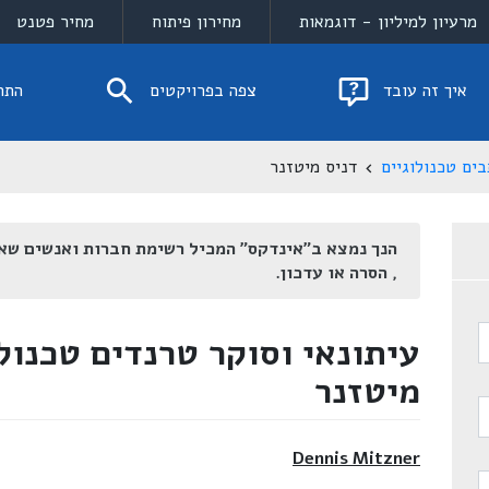
מרעיון למיליון - דוגמאות
מחירון פיתוח
מחיר פטנט
איך זה עובד
צפה בפרויקטים
התח
ים טכנולוגיים
דניס מיטזנר
הנך נמצא ב"אינדקס" המכיל רשימת חברות ואנשים שא
, הסרה או עדכון.
עיתונאי וסוקר טרנדים טכנולו
מיטזנר
Dennis Mitzner