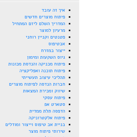
איך זה עובד
פיתוח מוצרים חדשים
המדריך השלם ליזם המתחיל
מרעיון למוצר
פטנטים וקניין רוחני
אבטיפוס
ייצור במזרח
גיוס השקעות ומימון
פיתוח מכניקה והנדסת מכונות
פיתוח תוכנה ואפליקציה
תהליכי עיצוב תעשייתי
חברות הנדסה לפיתוח מוצרים
שיווק ומכירת המצאות
פיתוח עסקי
סטארט אפ
הדפסה תלת ממדית
פיתוח אלקטרוניקה
בניית אב טיפוס וייצור ומודלים
שירותי פיתוח מוצר