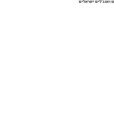
 ואנג'לים ישראלים‎