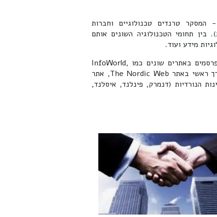
 המסקר טרנדים טכנולוגיים וחברות
. בין תחומי הטכנולוגיה השונים אותם
גיות מידע ועוד.
פרסומים שונים על סיקורו של דניס בעולם הטכנולוגיה מתפרסמים באתרים שונים כמו InfoWorld,
The Next Web, VentureBeat ועוד. הוא משמש גם כעורך ראשי באתר The Nordic Web, אתר
ת הנורדיות (דנמרק, פינלנד, איסלנד,