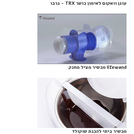
עוגן וואקום לאימון כושר TRX - גרבו‎
lifewand מכשיר מציל מחנק‎
מכשיר ביתי להכנת שוקולד‎