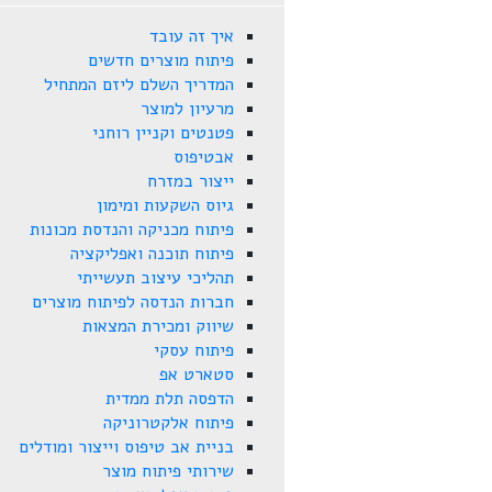
איך זה עובד
פיתוח מוצרים חדשים
המדריך השלם ליזם המתחיל
מרעיון למוצר
פטנטים וקניין רוחני
אבטיפוס
ייצור במזרח
גיוס השקעות ומימון
פיתוח מכניקה והנדסת מכונות
פיתוח תוכנה ואפליקציה
תהליכי עיצוב תעשייתי
חברות הנדסה לפיתוח מוצרים
שיווק ומכירת המצאות
פיתוח עסקי
סטארט אפ
הדפסה תלת ממדית
פיתוח אלקטרוניקה
בניית אב טיפוס וייצור ומודלים
שירותי פיתוח מוצר