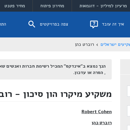
מרעיון למיליון - דוגמאות
מחירון פיתוח
מחיר פטנט
איך זה עובד
צפה בפרויקטים
התח
קיעים ישראלים
רוברט כהן
הנך נמצא ב"אינדקס" המכיל רשימת חברות ואנשים שא
, הסרה או עדכון.
משקיע מיקרו הון סיכון - רוב
Robert Cohen
רוברט כהן