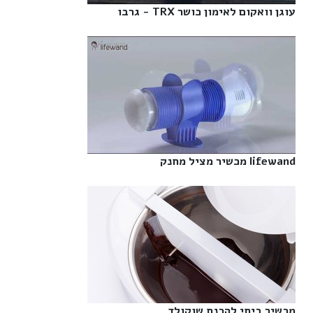
עוגן וואקום לאימון כושר TRX - גרבו‎
lifewand מכשיר מציל מחנק‎
מכשיר ביתי להכנת שוקולד‎