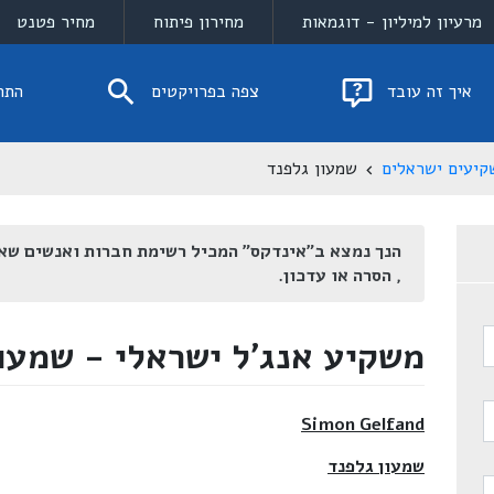
מרעיון למיליון - דוגמאות
מחירון פיתוח
מחיר פטנט
איך זה עובד
צפה בפרויקטים
התח
קיעים ישראלים
שמעון גלפנד
הנך נמצא ב"אינדקס" המכיל רשימת חברות ואנשים שא
, הסרה או עדכון.
משקיע אנג'ל ישראלי - שמעו
Simon Gelfand
שמעון גלפנד