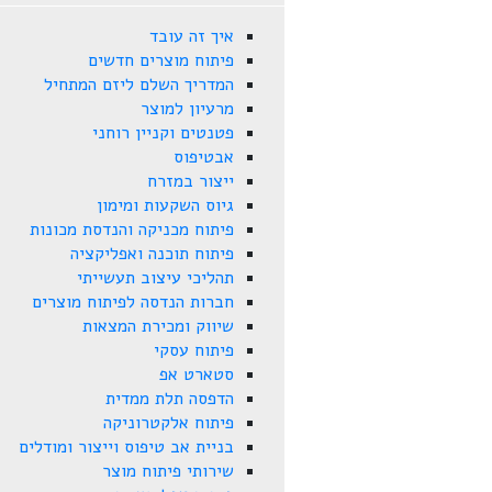
איך זה עובד
פיתוח מוצרים חדשים
המדריך השלם ליזם המתחיל
מרעיון למוצר
פטנטים וקניין רוחני
אבטיפוס
ייצור במזרח
גיוס השקעות ומימון
פיתוח מכניקה והנדסת מכונות
פיתוח תוכנה ואפליקציה
תהליכי עיצוב תעשייתי
חברות הנדסה לפיתוח מוצרים
שיווק ומכירת המצאות
פיתוח עסקי
סטארט אפ
הדפסה תלת ממדית
פיתוח אלקטרוניקה
בניית אב טיפוס וייצור ומודלים
שירותי פיתוח מוצר