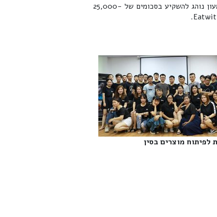
שמעון גלפנד הוא משקיע אנג'ל ישראלי הממוקם בישראל. שמעון נוהג להשקיע בסכומים של 25,000-
 לפיתוח מוצרים בסין‎