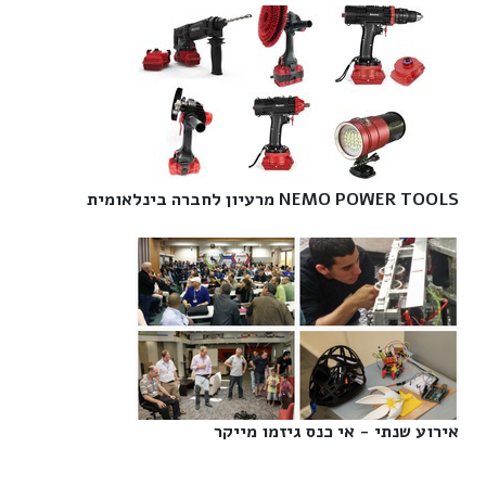
NEMO POWER TOOLS מרעיון לחברה בינלאומית‎
אירוע שנתי - אי כנס גיזמו מייקר‎