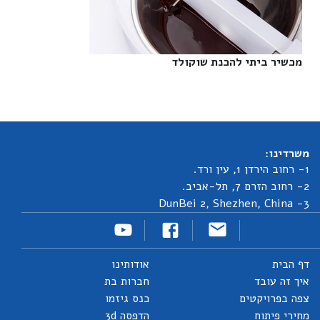
מכשיר ביתי להכנת שוקולד‎
משרדינו:
1- רחוב הירדן 1, עין ורד.
2- רחוב הזרם 7, תל-אביב.
3- DunBei 2, Shezhen, China
דף הבית
אודותינו
איך זה עובד
חברות בת
צפה בפרויקטים
כנס גיזמו
מחירי פיתוח
הדפסה 3d