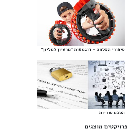
סיפורי הצלחה - דוגמאות "מרעיון למליון"‎
הסכם סודיות‎
פרויקטים מוצגים