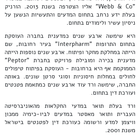
"Webb & Co" אליו הצטרפה בשנת 2013. הורניק
בעלת ידע נרחב בתחום המדעים והתעשיות הנשען על
ניסיון עשיר ולימודים בתחום.
היא שימשה ארבע שנים כמדענית בחברה העוסקת
בתחום התרופות "Interpharm" בעיר רחובות, שם
הייתה במחלקת מחקר ופיתוח. ארבע שנים נוספות הייתה
מדענית בכירה ומובילת פרויקט בחברת "Peptor"
הממוקמת אף היא ברחובות - העוסקת בפיתוח טיפולים
לחולים במחלות חיסוניות וסוגי סרטן שונים. באותה
החברה, שימשה ורד עוד ארבע שנים כמתאמת פטנטים
ועורכת דין בתחום.
ורד בעלת תואר במדעי החקלאות מהאוניברסיטה
העברית ותואר מאסטר במדעים לביו-כימיה ממכון
וויצמן למדע ורשומה כעורכת דין לפטנטים בישראל
משנת 2001.